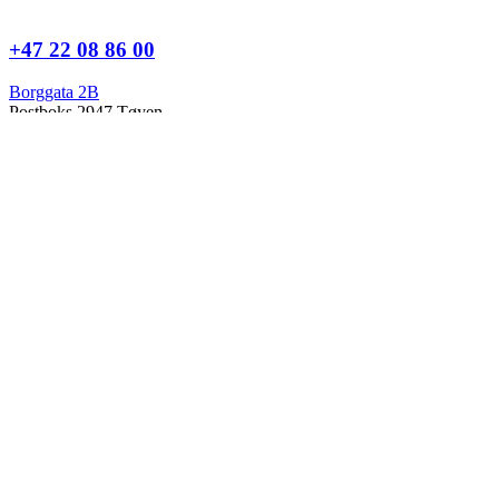
+47 22 08 86 00
Borggata 2B
Postboks 2947 Tøyen
0608 Oslo
Daglig leder
Hanne C. Kavli
Forskningssjef
Kjersti Misje Østbakken
Forskningsledere
Kaja Reegård
,
Beret Bråten
, &
Ketil Bråthen
Informasjonssjef
Stein Roar Fredriksen
Administrasjonssjef
Sindre Findal Vinje