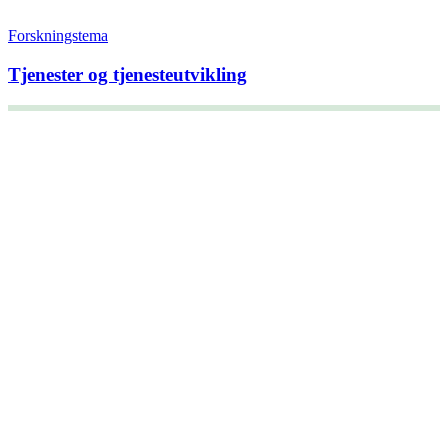
Forskningstema
Tjenester og tjenesteutvikling
+47 22 08 86 00
Borggata 2B
Postboks 2947 Tøyen
0608 Oslo
Daglig leder
Hanne C. Kavli
Forskningssjef
Kjersti Misje Østbakken
Forskningsledere
Kaja Reegård
,
Beret Bråten
, &
Ketil Bråthen
Informasjonssjef
Stein Roar Fredriksen