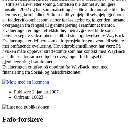
– stiftelsen Livet etter soning. Stiftelsen ble dannet av tidligere
innsatte i 2002 og har som målsetting å støtte andre innsatte til et liv
uten rus og kriminalitet. Stiftelsen tilbyr hjelp til selvhjelp gjennom
en faddervirksomhet som starter før løslatelse og følger den innsatte i
overgangen fra fengsel til gjenintegrering i samfunnet utenfor.
Evalueringen er ingen effektstudie, men avgrenset til de som
benytter seg av virksomhetens tilbud sine opplevelser av WayBack.
Evalueringen er definert som et forprosjekt for en eventuell seinere
mer omfattende evaluering. Hovedproblemstillingen har vært: På
hvilken måte opplever straffedømte som har kontakt med WayBack
at stiftelsen bidrar med hjelp i overgangen fra fengsel til
gjenintegrering i samfunnet.
Evalueringen er utført på oppdrag fra WayBack, men med
finansiering fra Sosial- og helsedirektoratet.
Publisert: 2. januar 2007
Ordrenr.: 10023
Fafo-forskere