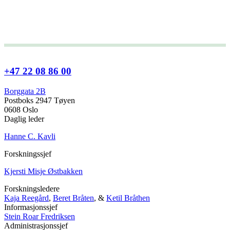
+47 22 08 86 00
Borggata 2B
Postboks 2947 Tøyen
0608 Oslo
Daglig leder
Hanne C. Kavli
Forskningssjef
Kjersti Misje Østbakken
Forskningsledere
Kaja Reegård
,
Beret Bråten
, &
Ketil Bråthen
Informasjonssjef
Stein Roar Fredriksen
Administrasjonssjef