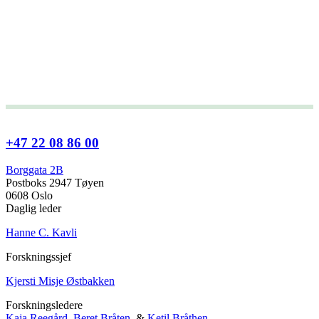
+47 22 08 86 00
Borggata 2B
Postboks 2947 Tøyen
0608 Oslo
Daglig leder
Hanne C. Kavli
Forskningssjef
Kjersti Misje Østbakken
Forskningsledere
Kaja Reegård
,
Beret Bråten
, &
Ketil Bråthen