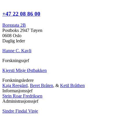
+47 22 08 86 00
Borggata 2B
Postboks 2947 Tøyen
0608 Oslo
Daglig leder
Hanne C. Kavli
Forskningssjef
Kjersti Misje Østbakken
Forskningsledere
Kaja Reegård
,
Beret Bråten
, &
Ketil Bråthen
Informasjonssjef
Stein Roar Fredriksen
Administrasjonssjef
Sindre Findal Vinje