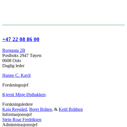
+47 22 08 86 00
Borggata 2B
Postboks 2947 Tøyen
0608 Oslo
Daglig leder
Hanne C. Kavli
Forskningssjef
Kjersti Misje Østbakken
Forskningsledere
Kaja Reegård
,
Beret Bråten
, &
Ketil Bråthen
Informasjonssjef
Stein Roar Fredriksen
Administrasjonssjef