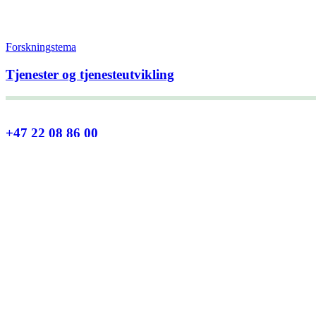
Forskningstema
Tjenester og tjenesteutvikling
+47 22 08 86 00
Borggata 2B
Postboks 2947 Tøyen
0608 Oslo
Daglig leder
Hanne C. Kavli
Forskningssjef
Kjersti Misje Østbakken
Forskningsledere
Kaja Reegård
,
Beret Bråten
, &
Ketil Bråthen