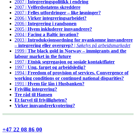
2007 |
Integreringspolitikk i endring
2007 |
Velferdsstatens skreddere
2007 |
Felles utfordringer – like løsninger?
2006 |
Virker integreringsarbeidet?
2006 |
Integrering i randsonen
2005 |
Hvem inkluderer innvandrere?
2004 |
Facing a Baltic invation?
2003 |
Introduksjonsordning for nyankomne innvandrere
– integrering eller overgrep?
|
Søkelys på arbeidsmarkedet
1999 |
The black gold in Norway – immigrants and the
labour market in the future
1997 |
Etnisk segregasjon og sosiale kontaktflater
1997 |
Ung, farget og arbeidsledig?
1994 |
Freedom of provision of services. Convergence of
working conditions or continued national disparities?
1991 |
Hvem får lån i Husbanken?
Frivillig integrering?
Tre råd til Hansen
Et farvel til frivilligheten?
Virker innvandrerkvotering?
+47 22 08 86 00