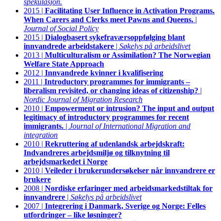
spekulasjon.
2015 |
Facilitating User Influence in Activation Programs.
When Carers and Clerks meet Pawns and Queens.
|
Journal of Social Policy
2015 |
Dialogbasert sykefraværsoppfølging blant
innvandrede arbeidstakere
|
Søkelys på arbeidslivet
2013 |
Multiculturalism or Assimilation? The Norwegian
Welfare State Approach
2012 |
Innvandrede kvinner i kvalifisering
2011 |
Introductory programmes for immigrants –
liberalism revisited, or changing ideas of citizenship?
|
Nordic Journal of Migration Research
2010 |
Empowerment or intrusion? The input and output
legitimacy of introductory programmes for recent
immigrants.
|
Journal of International Migration and
integration
2010 |
Rekruttering af udenlandsk arbejdskraft:
Indvandreres arbejdsmiljø og tilknytning til
arbejdsmarkedet i Norge
2010 |
Veileder i brukerundersøkelser når innvandrere er
brukere
2008 |
Nordiske erfaringer med arbeidsmarkedstiltak for
innvandrere
|
Søkelys på arbeidslivet
2007 |
Integrering i Danmark, Sverige og Norge: Felles
utfordringer – like løsninger?