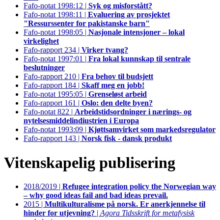
Fafo-notat 1998:12 |
Syk og misforstått?
Fafo-notat 1998:11 |
Evaluering av prosjektet
"Ressurssenter for pakistanske barn"
Fafo-notat 1998:05 |
Nasjonale intensjoner – lokal
virkelighet
Fafo-rapport 234 |
Virker tvang?
Fafo-notat 1997:01 |
Fra lokal kunnskap til sentrale
beslutninger
Fafo-rapport 210 |
Fra behov til budsjett
Fafo-rapport 184 |
Skaff meg en jobb!
Fafo-notat 1995:05 |
Grenseløst arbeid
Fafo-rapport 161 |
Oslo: den delte byen?
Fafo-notat 822 |
Arbeidstidsordninger i nærings- og
nytelsesmiddelindiustrien i Europa
Fafo-notat 1993:09 |
Kjøttsamvirket som markedsregulator
Fafo-rapport 143 |
Norsk fisk - dansk produkt
Vitenskapelig publisering
2018/2019 |
Refugee integration policy the Norwegian way
– why good ideas fail and bad ideas prevail.
2015 |
Multikulturalisme på norsk. Er anerkjennelse til
hinder for utjevning?
|
Agora Tidsskrift for metafysisk