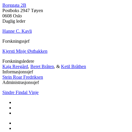
Borggata 2B
Postboks 2947 Tøyen
0608 Oslo
Daglig leder
Hanne C. Kavli
Forskningssjef
Kjersti Misje Østbakken
Forskningsledere
Kaja Reegård
,
Beret Bråten
, &
Ketil Bråthen
Informasjonssjef
Stein Roar Fredriksen
Administrasjonssjef
Sindre Findal Vinje