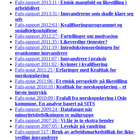
Fafo-rapport 2013:11 |
Etnisk mangfold og likestilling i
arbeidslivet
Fafo-rapport 2013:31 |
Innvandrerne som skulle klare seg
selv
Fafo-rapport 2012:63 |
Kvalifiseringsprogrammet og
sosialhjelpsutgiftene
Fafo-rapport 2012:27 |
Fortellinger om motivasjon
Fafo-rapport 2011:35 |
Likeverdige tjenester?
Fafo-rapport 2011:19 |
Introduksjonsordningen for
nyankomne innvandrere
Fafo-rapport 2011:07 |
Innvandrere i praksis
Fafo-rapport 2011:02 |
Kvinner i kvalifisering
Fafo-notat 2011:25 |
Erfaringer med Krafttak for
norskopplæring
Fafo-notat 2011:06 |
Et etnisk perspektiv på likestilling
Fafo-notat 2010:10 |
Krafttak for norskopplæring – et
første inntrykk
Fafo-notat 2010:09 |
Frafall fra norskopplæring i Oslo
kommune. En analyse basert på SITS
Fafo-rapport 2009:24 |
Datafangst når
minoritetsbefolkningen er målgruppe
Fafo-rapport 2007:26 |
Vi får jo to ekstra hender
Fafo-rapport 2007:05 |
Levekår på vandring
Fafo-rapport 517 |
Bruk av arbeidsmarkedstiltak for ikke-
vestlige innvandrere