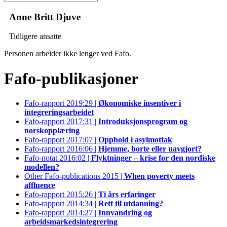
Anne Britt Djuve
Tidligere ansatte
Personen arbeider ikke lenger ved Fafo.
Fafo-publikasjoner
Fafo-rapport 2019:29 |
Økonomiske insentiver i
integreringsarbeidet
Fafo-rapport 2017:31 |
Introduksjonsprogram og
norskopplæring
Fafo-rapport 2017:07 |
Opphold i asylmottak
Fafo-rapport 2016:06 |
Hjemme, borte eller uavgjort?
Fafo-notat 2016:02 |
Flyktninger – krise for den nordiske
modellen?
Other Fafo-publications 2015 |
When poverty meets
affluence
Fafo-rapport 2015:26 |
Ti års erfaringer
Fafo-rapport 2014:34 |
Rett til utdanning?
Fafo-rapport 2014:27 |
Innvandring og
arbeidsmarkedsintegrering