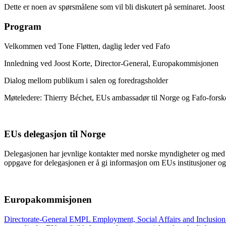
Dette er noen av spørsmålene som vil bli diskutert på seminaret. Joos
Program
Velkommen ved Tone Fløtten, daglig leder ved Fafo
Innledning ved Joost Korte, Director-General, Europakommisjonen
Dialog mellom publikum i salen og foredragsholder
Møteledere: Thierry Béchet, EUs ambassadør til Norge og Fafo-fors
EUs delegasjon til Norge
Delegasjonen har jevnlige kontakter med norske myndigheter og med al
oppgave for delegasjonen er å gi informasjon om EUs institusjoner og 
Europakommisjonen
Directorate-General EMPL Employment, Social Affairs and Inclusio