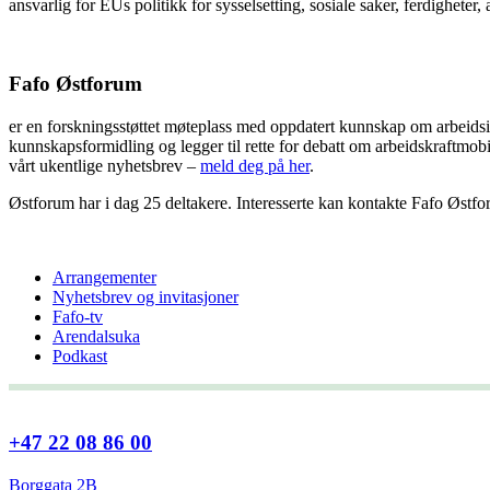
ansvarlig for EUs politikk for sysselsetting, sosiale saker, ferdighete
Fafo Østforum
er en forskningsstøttet møteplass med oppdatert kunnskap om arbeidsi
kunnskapsformidling og legger til rette for debatt om arbeidskraftmobi
vårt ukentlige nyhetsbrev –
meld deg på her
.
Østforum har i dag 25 deltakere. Interesserte kan kontakte Fafo Østf
Arrangementer
Nyhetsbrev og invitasjoner
Fafo-tv
Arendalsuka
Podkast
+47 22 08 86 00
Borggata 2B