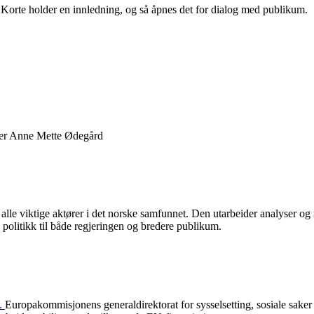
t Korte holder en innledning, og så åpnes det for dialog med publikum.
ker Anne Mette Ødegård
le viktige aktører i det norske samfunnet. Den utarbeider analyser og 
politikk til både regjeringen og bredere publikum.
n.
Europakommisjonens generaldirektorat for sysselsetting, sosiale sak