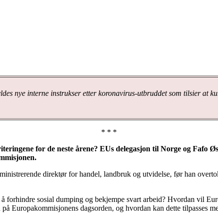
ldes nye interne instrukser etter koronavirus-utbruddet som tilsier at k
* * *
riteringene for de neste årene? EUs delegasjon til Norge og Fafo Ø
ommisjonen.
nistrerende direktør for handel, landbruk og utvidelse, før han overtok
for å forhindre sosial dumping og bekjempe svart arbeid? Hvordan vil E
nn på Europakommisjonens dagsorden, og hvordan kan dette tilpasses m