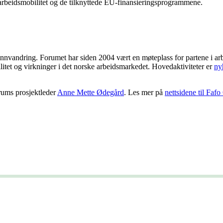
r, arbeidsmobilitet og de tilknyttede EU-finansieringsprogrammene.
nnvandring. Forumet har siden 2004 vært en møteplass for partene i arb
litet og virkninger i det norske arbeidsmarkedet. Hovedaktiviteter er
ny
orums prosjektleder
Anne Mette Ødegård
. Les mer på
nettsidene til Faf