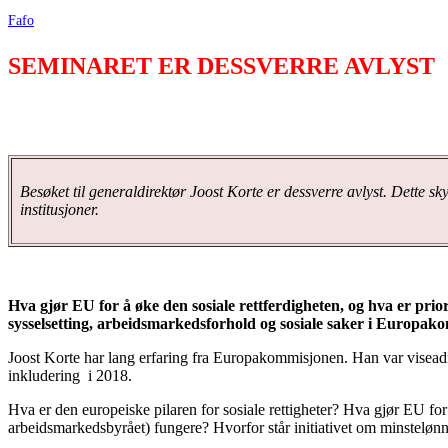
Fafo
SEMINARET ER DESSVERRE AVLYST
Besøket til generaldirektør Joost Korte er dessverre avlyst.
Dette sky
institusjoner.
Hva gjør EU for å øke den sosiale rettferdigheten, og hva er prio
sysselsetting, arbeidsmarkedsforhold og sosiale saker i Europak
Joost Korte har lang erfaring fra Europakommisjonen. Han var viseadmi
inkludering i 2018.
Hva er den europeiske pilaren for sosiale rettigheter? Hva gjør EU 
arbeidsmarkedsbyrået) fungere? Hvorfor står initiativet om minstelø