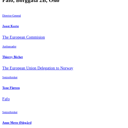
Fafo, Borggata 2B, Oslo
Director-General
Joost Korte
The European Commision
Ambassador
Thierry Béchet
The European Union Delegation to Norway
Seniorforsker
Tone Fløtten
Fafo
Seniorforsker
Anne Mette Ødegård