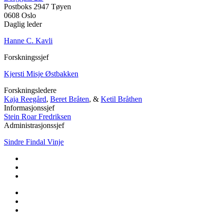
Postboks 2947 Tøyen
0608 Oslo
Daglig leder
Hanne C. Kavli
Forskningssjef
Kjersti Misje Østbakken
Forskningsledere
Kaja Reegård
,
Beret Bråten
, &
Ketil Bråthen
Informasjonssjef
Stein Roar Fredriksen
Administrasjonssjef
Sindre Findal Vinje