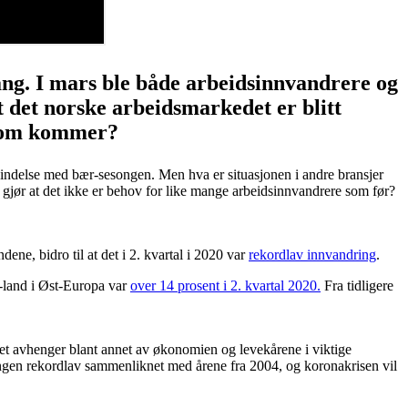
ang. I mars ble både arbeidsinnvandrere og
t det norske arbeidsmarkedet er blitt
e som kommer?
rbindelse med bær-sesongen. Men hva er situasjonen i andre bransjer
t gjør at det ikke er behov for like mange arbeidsinnvandrere som før?
ene, bidro til at det i 2. kvartal i 2020 var
rekordlav innvandring
.
U-land i Øst-Europa var
over 14 prosent i 2. kvartal 2020.
Fra tidligere
t. Det avhenger blant annet av økonomien og levekårene i viktige
ingen rekordlav sammenliknet med årene fra 2004, og koronakrisen vil