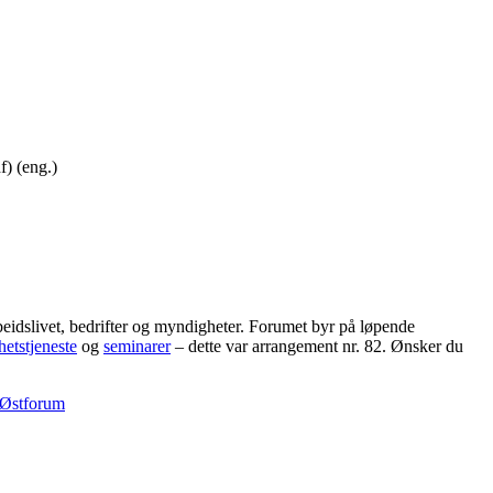
f) (eng.)
eidslivet, bedrifter og myndigheter. Forumet byr på løpende
hetstjeneste
og
seminarer
– dette var arrangement nr. 82. Ønsker du
o Østforum