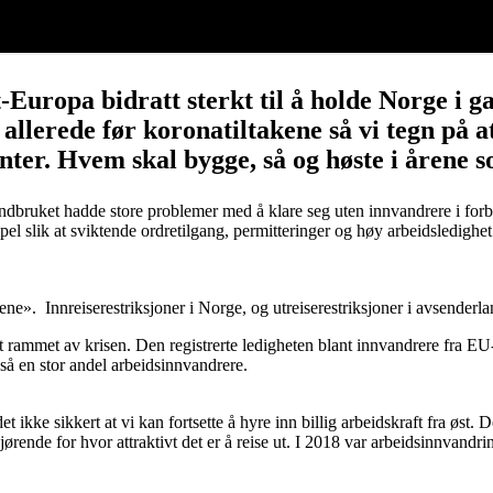
Europa bidratt sterkt til å holde Norge i g
allerede før koronatiltakene så vi tegn på a
anter. Hvem skal bygge, så og høste i åren
 landbruket hadde store problemer med å klare seg uten innvandrere i fo
pel slik at sviktende ordretilgang, permitteringer og høy arbeidsledighe
ne». Innreiserestriksjoner i Norge, og utreiserestriksjoner i avsenderland
 rammet av krisen. Den registrerte ledigheten blant innvandrere fra E
gså en stor andel arbeidsinnvandrere.
det ikke sikkert at vi kan fortsette å hyre inn billig arbeidskraft fra øs
ende for hvor attraktivt det er å reise ut. I 2018 var arbeidsinnvandr