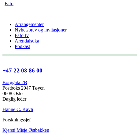
Fafo
Arrangementer
Nyhetsbrev og invitasjoner
Fafo-tv
Arendalsuka
Podkast
+47 22 08 86 00
Borggata 2B
Postboks 2947 Tøyen
0608 Oslo
Daglig leder
Hanne C. Kavli
Forskningssjef
Kjersti Misje Østbakken