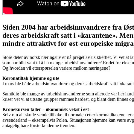
Siden 2004 har arbeidsinnvandrere fra Øst-
deres arbeidskraft satt i «karantene». Men 
mindre attraktivt for øst-europeiske migr
Store deler av norsk næringsliv er nå preget av usikkerhet. Vi vet at
som har blitt vant til å ha mange arbeidsinnvandrere? Er det for eksem
Og hvordan vil etterspørselen variere mellom næringene?
Koronatiltak hjemme og ute
I mars ble både arbeidsinnvandrere og deres arbeidskraft satt i «karante
Samtidig ble mange av arbeidsinnvandrerne som allerede var her hardt
kriser vet vi at utsatte grupper rammes hardest, og blant dem finnes o
Kronekursen faller – økonomisk vekst i øst
Selv om alt skulle vende tilbake til normalen etter koronatiltakene, er 
avsenderland – eksempelvis Polen. Situasjonen hjemme kan være avgjør
antagelig bare forsterke denne trenden.