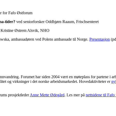
r for Fafo Østforum
na-tider?
ved seniorforsker Oddbjørn Raaum, Frischsenteret
 Kristine Østrem Alsvik, NHO
ska, ambassadøren ved Polens ambassade til Norge.
Presentasjon
(pd
nnvandring. Forumet har siden 2004 vært en møteplass for partene i arb
litet og virkninger i det norske arbeidsmarkedet. Hovedaktiviteter er
ny
orums prosjektleder
Anne Mette Ødegård
. Les mer på
nettsidene til Faf