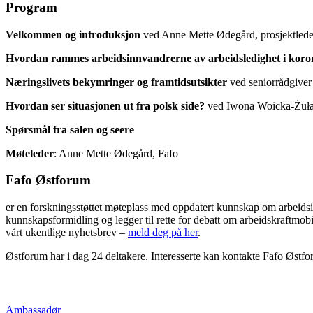
Program
Velkommen og introduksjon
ved Anne Mette Ødegård, prosjektlede
Hvordan rammes arbeidsinnvandrerne av arbeidsledighet i koro
Næringslivets bekymringer og framtidsutsikter
ved seniorrådgiver
Hvordan ser situasjonen ut fra polsk side?
ved Iwona Woicka-Żuław
Spørsmål fra salen og seere
Møteleder
: Anne Mette Ødegård, Fafo
Fafo Østforum
er en forskningsstøttet møteplass med oppdatert kunnskap om arbeidsi
kunnskapsformidling og legger til rette for debatt om arbeidskraftmobi
vårt ukentlige nyhetsbrev –
meld deg på her
.
Østforum har i dag 24 deltakere. Interesserte kan kontakte Fafo Østf
Ambassadør