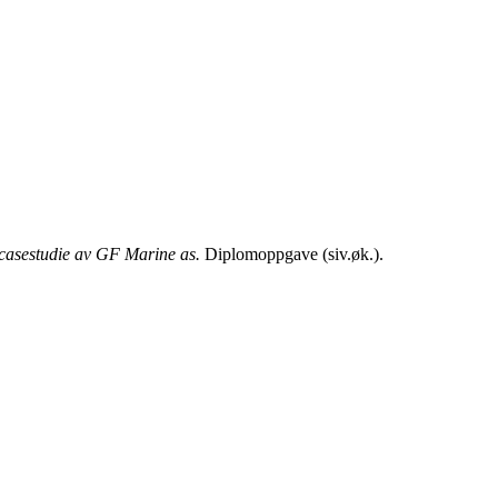
 casestudie av GF Marine as.
Diplomoppgave (siv.øk.).