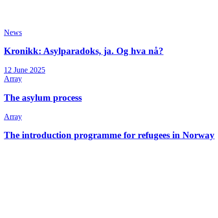
News
Kronikk: Asylparadoks, ja. Og hva nå?
12 June 2025
Array
The asylum process
Array
The introduction programme for refugees in Norway
+47 22 08 86 00
Borggata 2B
Postboks 2947 Tøyen
0608 Oslo