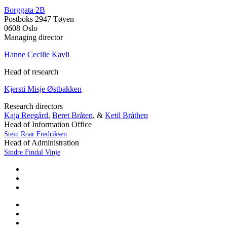
Borggata 2B
Postboks 2947 Tøyen
0608 Oslo
Managing director
Hanne Cecilie Kavli
Head of research
Kjersti Misje Østbakken
Research directors
Kaja Reegård
,
Beret Bråten
, &
Ketil Bråthen
Head of Information Office
Stein Roar Fredriksen
Head of Administration
Sindre Findal Vinje