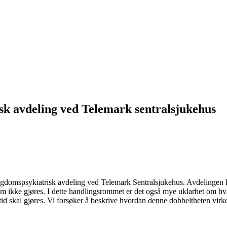
sk avdeling ved Telemark sentralsjukehus
ngdomspsykiatrisk avdeling ved Telemark Sentralsjukehus. Avdelingen 
om ikke gjøres. I dette handlingsrommet er det også mye uklarhet om h
er tid skal gjøres. Vi forsøker å beskrive hvordan denne dobbeltheten vi