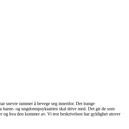
har snevre rammer å bevege seg innenfor. Det trange
va barne- og ungdomspsykiatrien skal drive med. Det gir de som
rker og hva den kommer av. Vi tror beskrivelsen har gyldighet utover