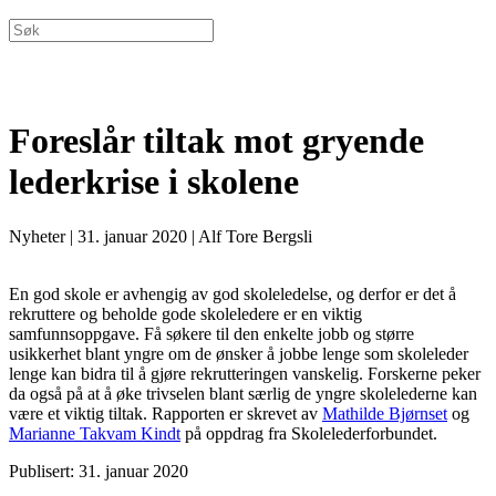
Foreslår tiltak mot gryende
lederkrise i skolene
Nyheter
|
31. januar 2020
|
Alf Tore Bergsli
En god skole er avhengig av god skoleledelse, og derfor er det å
rekruttere og beholde gode skoleledere er en viktig
samfunnsoppgave. Få søkere til den enkelte jobb og større
usikkerhet blant yngre om de ønsker å jobbe lenge som skoleleder
lenge kan bidra til å gjøre rekrutteringen vanskelig. Forskerne peker
da også på at å øke trivselen blant særlig de yngre skolelederne kan
være et viktig tiltak. Rapporten er skrevet av
Mathilde Bjørnset
og
Marianne Takvam Kindt
på oppdrag fra Skolelederforbundet.
Publisert: 31. januar 2020