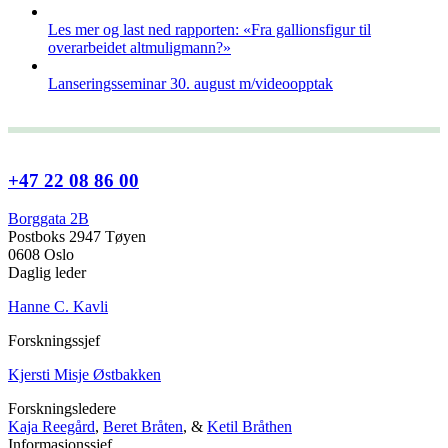
Les mer og last ned rapporten: «Fra gallionsfigur til
overarbeidet altmuligmann?»
Lanseringsseminar 30. august m/videoopptak
+47 22 08 86 00
Borggata 2B
Postboks 2947 Tøyen
0608 Oslo
Daglig leder
Hanne C. Kavli
Forskningssjef
Kjersti Misje Østbakken
Forskningsledere
Kaja Reegård
,
Beret Bråten
, &
Ketil Bråthen
Informasjonssjef