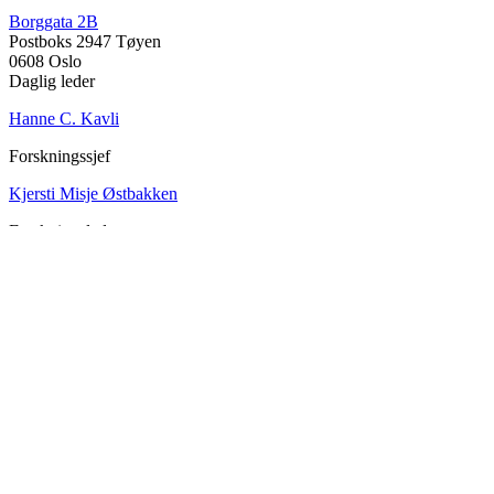
Borggata 2B
Postboks 2947 Tøyen
0608 Oslo
Daglig leder
Hanne C. Kavli
Forskningssjef
Kjersti Misje Østbakken
Forskningsledere
Kaja Reegård
,
Beret Bråten
, &
Ketil Bråthen
Informasjonssjef
Stein Roar Fredriksen
Administrasjonssjef
Sindre Findal Vinje