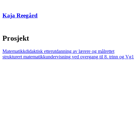
Kaja Reegård
Prosjekt
Matematikkdidaktisk etterutdanning av lærere og målrettet
strukturert matematikkundervisning ved overgang til 8. trinn og Vg1