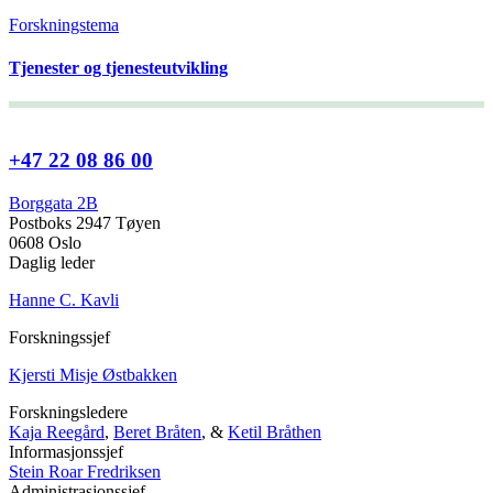
Forskningstema
Tjenester og tjenesteutvikling
+47 22 08 86 00
Borggata 2B
Postboks 2947 Tøyen
0608 Oslo
Daglig leder
Hanne C. Kavli
Forskningssjef
Kjersti Misje Østbakken
Forskningsledere
Kaja Reegård
,
Beret Bråten
, &
Ketil Bråthen
Informasjonssjef
Stein Roar Fredriksen
Administrasjonssjef