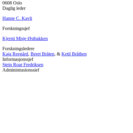
0608 Oslo
Daglig leder
Hanne C. Kavli
Forskningssjef
Kjersti Misje Østbakken
Forskningsledere
Kaja Reegård
,
Beret Bråten
, &
Ketil Bråthen
Informasjonssjef
Stein Roar Fredriksen
Administrasjonssjef
Sindre Findal Vinje
Copyright © 2026 Fafo.no