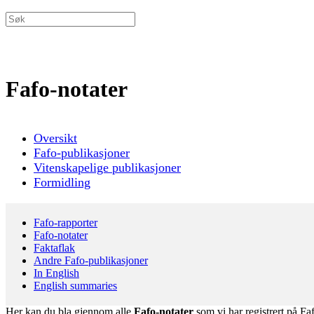
Fafo-notater
Oversikt
Fafo-publikasjoner
Vitenskapelige publikasjoner
Formidling
Fafo-rapporter
Fafo-notater
Faktaflak
Andre Fafo-publikasjoner
In English
English summaries
Her kan du bla gjennom alle
Fafo-notater
som vi har registrert på Fa