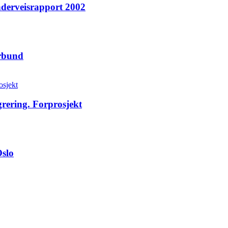
derveisrapport 2002
orbund
rering. Forprosjekt
Oslo