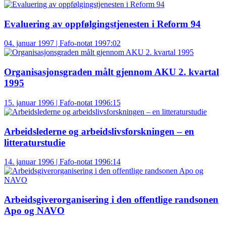
Evaluering av oppfølgingstjenesten i Reform 94
04. januar 1997 | Fafo-notat 1997:02
Organisasjonsgraden målt gjennom AKU 2. kvartal
1995
15. januar 1996 | Fafo-notat 1996:15
Arbeidslederne og arbeidslivsforskningen – en
litteraturstudie
14. januar 1996 | Fafo-notat 1996:14
Arbeidsgiverorganisering i den offentlige randsonen
Apo og NAVO