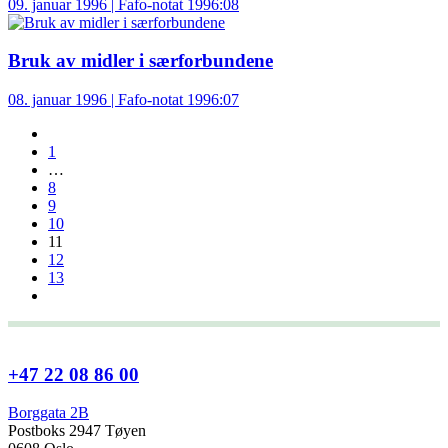
09. januar 1996 | Fafo-notat 1996:08
Bruk av midler i særforbundene
08. januar 1996 | Fafo-notat 1996:07
1
…
8
9
10
11
12
13
+47 22 08 86 00
Borggata 2B
Postboks 2947 Tøyen