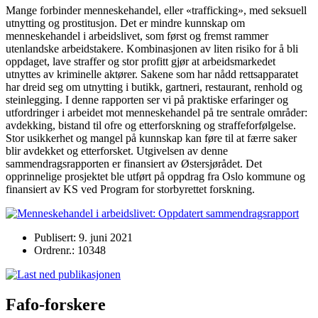
Mange forbinder menneskehandel, eller «trafficking», med seksuell
utnytting og prostitusjon. Det er mindre kunnskap om
menneskehandel i arbeidslivet, som først og fremst rammer
utenlandske arbeidstakere. Kombinasjonen av liten risiko for å bli
oppdaget, lave straffer og stor profitt gjør at arbeidsmarkedet
utnyttes av kriminelle aktører. Sakene som har nådd rettsapparatet
har dreid seg om utnytting i butikk, gartneri, restaurant, renhold og
steinlegging. I denne rapporten ser vi på praktiske erfaringer og
utfordringer i arbeidet mot menneskehandel på tre sentrale områder:
avdekking, bistand til ofre og etterforskning og straffeforfølgelse.
Stor usikkerhet og mangel på kunnskap kan føre til at færre saker
blir avdekket og etterforsket. Utgivelsen av denne
sammendragsrapporten er finansiert av Østersjørådet. Det
opprinnelige prosjektet ble utført på oppdrag fra Oslo kommune og
finansiert av KS ved Program for storbyrettet forskning.
Publisert: 9. juni 2021
Ordrenr.: 10348
Fafo-forskere