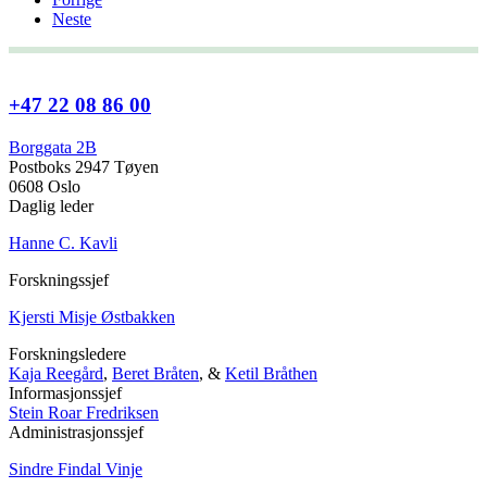
Neste
+47 22 08 86 00
Borggata 2B
Postboks 2947 Tøyen
0608 Oslo
Daglig leder
Hanne C. Kavli
Forskningssjef
Kjersti Misje Østbakken
Forskningsledere
Kaja Reegård
,
Beret Bråten
, &
Ketil Bråthen
Informasjonssjef
Stein Roar Fredriksen
Administrasjonssjef
Sindre Findal Vinje