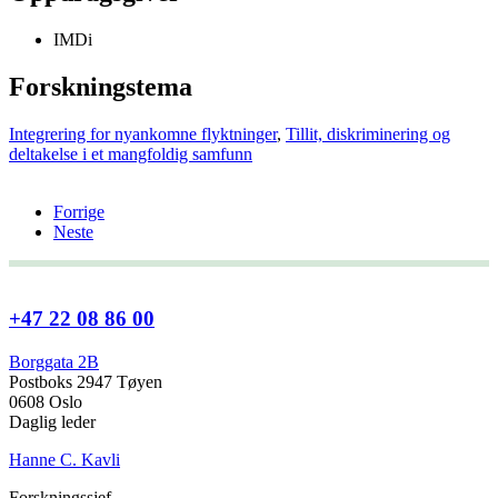
IMDi
Forskningstema
Integrering for nyankomne flyktninger
,
Tillit, diskriminering og
deltakelse i et mangfoldig samfunn
Forrige
Neste
+47 22 08 86 00
Borggata 2B
Postboks 2947 Tøyen
0608 Oslo
Daglig leder
Hanne C. Kavli
Forskningssjef