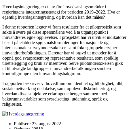
Hverdagsintegrering er ett av fire hovedsatsingsområder i
regjeringens integreringsstrategi for perioden 2019–2022. Hva er
egentlig hverdagsintegrering, og hvordan kan det måles?
I denne rapporten legger vi fram resultater fra et pilotprosjekt som
søkte å svare på disse spørsmålene ved å ta utgangspunkt i
innvandreres egne opplevelser. I prosjektet har vi utviklet indikatorer
basert på etablerte spørsmålsformuleringer fra nasjonale og
internasjonale surveyundersøkelser, samt fokusgruppeintervjuer i
innvandrerbefolkningen. Deretter har vi prøvd ut metoder for å
oppnå god svarprosent og representative resultater, som språklig
tilrettelegging og bruk av insentiver. Selve pilotundersøkelsen gikk
ut til utvalgte landgrupper i innvandrerbefolkningen samt en
kontrollgruppe uten innvandringsbakgrunn.
I rapporten beskriver vi hovedfunn om identitet og tilhørighet, tillit,
sosiale nettverk og deltakelse, samt opplevd diskriminering, og
hvordan disse subjektive erfaringene henger sammen med
bakgrunnsvariabler som sysselsetting, utdanning, språk og
religiøsitet.
Publisert: 23. august 2022
Ordrenr.: 20818