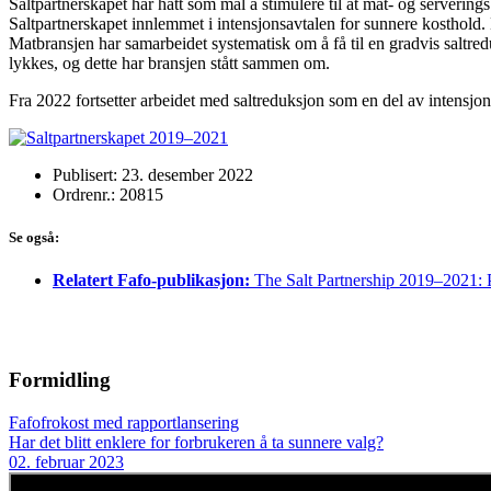
Saltpartnerskapet har hatt som mål å stimulere til at mat- og servering
Saltpartnerskapet innlemmet i intensjonsavtalen for sunnere kosthold.
Matbransjen har samarbeidet systematisk om å få til en gradvis saltredu
lykkes, og dette har bransjen stått sammen om.
Fra 2022 fortsetter arbeidet med saltreduksjon som en del av intensjon
Publisert: 23. desember 2022
Ordrenr.: 20815
Se også:
Relatert Fafo-publikasjon:
The Salt Partnership 2019–2021: 
Formidling
Fafofrokost med rapportlansering
Har det blitt enklere for forbrukeren å ta sunnere valg?
02. februar 2023