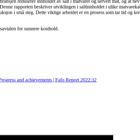
sbransjen reduserer innholdet av salt i matvarer og servert mat, og at be
 Denne rapporten beskriver utviklingen i saltinnholdet i ulike matvarek
ksjon i små steg. Dette viktige arbeidet er en prosess som tar tid og kr
savtalen for sunnere kosthold.
Progress and achievements | Fafo Report 2022:32