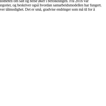
visstheten om salt og helse øker i befolkningen. Fra 2016 var
ategorier, og beskriver også hvordan samarbeidsmodellen har fungert.
ever tålmodighet. Det er små, gradvise endringer som må til for å