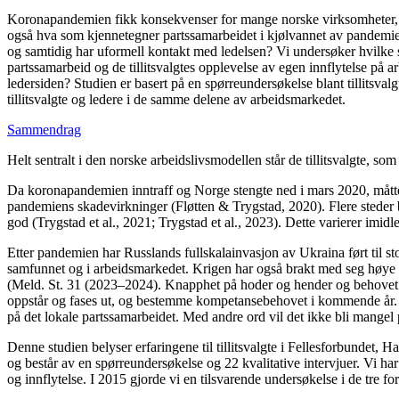
Koronapandemien fikk konsekvenser for mange norske virksomheter, og
også hva som kjennetegner partssamarbeidet i kjølvannet av pandemien. 
og samtidig har uformell kontakt med ledelsen? Vi undersøker hvilke 
partssamarbeid og de tillitsvalgtes opplevelse av egen innflytelse på arb
ledersiden? Studien er basert på en spørreundersøkelse blant tillitsval
tillitsvalgte og ledere i de samme delene av arbeidsmarkedet.
Sammendrag
Helt sentralt i den norske arbeidslivsmodellen står de tillitsvalgte, 
Da koronapandemien inntraff og Norge stengte ned i mars 2020, måtte de
pandemiens skadevirkninger (Fløtten & Trygstad, 2020). Flere steder b
god (Trygstad et al., 2021; Trygstad et al., 2023). Dette varierer imidl
Etter pandemien har Russlands fullskalainvasjon av Ukraina ført til sto
samfunnet og i arbeidsmarkedet. Krigen har også brakt med seg høye ene
(Meld. St. 31 (2023–2024). Knapphet på hoder og hender og behovet fo
oppstår og fases ut, og bestemme kompetansebehovet i kommende år. Ma
på det lokale partssamarbeidet. Med andre ord vil det ikke bli mangel p
Denne studien belyser erfaringene til tillitsvalgte i Fellesforbund
og består av en spørreundersøkelse og 22 kvalitative intervjuer. Vi ha
og innflytelse. I 2015 gjorde vi en tilsvarende undersøkelse i de tre