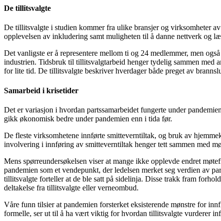
De tillitsvalgte
De tillitsvalgte i studien kommer fra ulike bransjer og virksomheter av 
opplevelsen av inkludering samt muligheten til å danne nettverk og lærin
Det vanligste er å representere mellom ti og 24 medlemmer, men også d
industrien. Tidsbruk til tillitsvalgtarbeid henger tydelig sammen med
for lite tid. De tillitsvalgte beskriver hverdager både preget av brann
Samarbeid i krisetider
Det er variasjon i hvordan partssamarbeidet fungerte under pandemien. 
gikk økonomisk bedre under pandemien enn i tida før.
De fleste virksomhetene innførte smitteverntiltak, og bruk av hjemmeko
involvering i innføring av smitteverntiltak henger tett sammen med møter
Mens spørreundersøkelsen viser at mange ikke opplevde endret møtefre
pandemien som et vendepunkt, der ledelsen merket seg verdien av parts
tillitsvalgte forteller at de ble satt på sidelinja. Disse trakk fram f
deltakelse fra tillitsvalgte eller verneombud.
Våre funn tilsier at pandemien forsterket eksisterende mønstre for innf
formelle, ser ut til å ha vært viktig for hvordan tillitsvalgte vurderer 