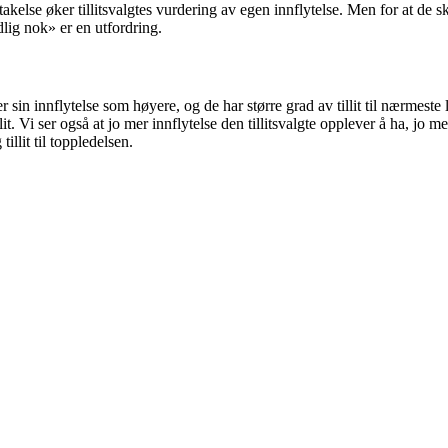
akelse øker tillitsvalgtes vurdering av egen innflytelse. Men for at de sk
idlig nok» er en utfordring.
 sin innflytelse som høyere, og de har større grad av tillit til nærmeste 
. Vi ser også at jo mer innflytelse den tillitsvalgte opplever å ha, jo mer t
llit til toppledelsen.