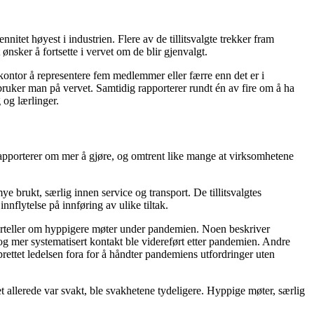
nitet høyest i industrien. Flere av de tillitsvalgte trekker fram
ønsker å fortsette i vervet om de blir gjenvalgt.
kontor å representere fem medlemmer eller færre enn det er i
bruker man på vervet. Samtidig rapporterer rundt én av fire om å ha
 og lærlinger.
 rapporterer om mer å gjøre, og omtrent like mange at virksomhetene
 brukt, særlig innen service og transport. De tillitsvalgtes
nnflytelse på innføring av ulike tiltak.
 forteller om hyppigere møter under pandemien. Noen beskriver
og mer systematisert kontakt ble videreført etter pandemien. Andre
prettet ledelsen fora for å håndter pandemiens utfordringer uten
det allerede var svakt, ble svakhetene tydeligere. Hyppige møter, særlig