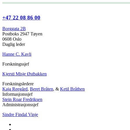
+47 22 08 86 00
Borggata 2B
Postboks 2947 Tøyen
0608 Oslo
Daglig leder
Hanne C. Kavli
Forskningssjef
Kjersti Misje Østbakken
Forskningsledere
Kaja Reegård
,
Beret Bråten
, &
Ketil Bråthen
Informasjonssjef
Stein Roar Fredriksen
Administrasjonssjef
Sindre Findal Vinje