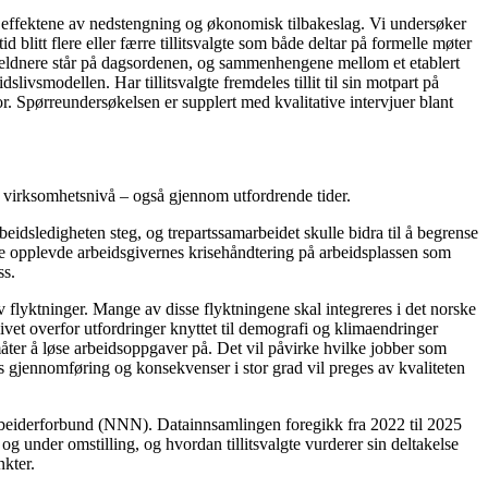
 effektene av nedstengning og økonomisk tilbakeslag. Vi undersøker
litt flere eller færre tillitsvalgte som både deltar på formelle møter
 sjeldnere står på dagsordenen, og sammenhengene mellom et etablert
slivsmodellen. Har tillitsvalgte fremdeles tillit til sin motpart på
or. Spørreundersøkelsen er supplert med kvalitative intervjuer blant
på virksomhetsnivå – også gjennom utfordrende tider.
eidsledigheten steg, og trepartssamarbeidet skulle bidra til å begrense
gte opplevde arbeidsgivernes krisehåndtering på arbeidsplassen som
ss.
v flyktninger. Mange av disse flyktningene skal integreres i det norske
ivet overfor utfordringer knyttet til demografi og klimaendringer
ter å løse arbeidsoppgaver på. Det vil påvirke hvilke jobber som
 gjennomføring og konsekvenser i stor grad vil preges av kvaliteten
arbeiderforbund (NNN). Datainnsamlingen foregikk fra 2022 til 2025
g under omstilling, og hvordan tillitsvalgte vurderer sin deltakelse
nkter.