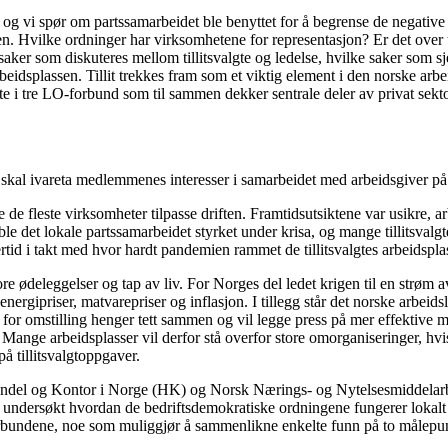
 vi spør om partssamarbeidet ble benyttet for å begrense de negative
Hvilke ordninger har virksomhetene for representasjon? Er det over tid b
saker som diskuteres mellom tillitsvalgte og ledelse, hvilke saker som
eidsplassen. Tillit trekkes fram som et viktig element i den norske arbeid
gte i tre LO-forbund som til sammen dekker sentrale deler av privat sekt
som skal ivareta medlemmenes interesser i samarbeidet med arbeidsgiver 
 fleste virksomheter tilpasse driften. Framtidsutsiktene var usikre, arb
le det lokale partssamarbeidet styrket under krisa, og mange tillitsval
ertid i takt med hvor hardt pandemien rammet de tillitsvalgtes arbeidspla
re ødeleggelser og tap av liv. For Norges del ledet krigen til en strøm a
rgipriser, matvarepriser og inflasjon. I tillegg står det norske arbeidsl
r omstilling henger tett sammen og vil legge press på mer effektive må
nge arbeidsplasser vil derfor stå overfor store omorganiseringer, hvis
å tillitsvalgtoppgaver.
et, Handel og Kontor i Norge (HK) og Norsk Nærings- og Nytelsesmiddel
r undersøkt hvordan de bedriftsdemokratiske ordningene fungerer lokalt o
 forbundene, noe som muliggjør å sammenlikne enkelte funn på to målepu