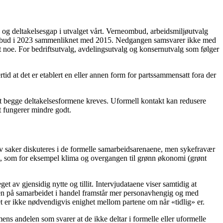
s- og deltakelsesgap i utvalget vårt. Verneombud, arbeidsmiljøutvalg
neombud i 2023 sammenliknet med 2015. Nedgangen samsvarer ikke med
t noe. For bedriftsutvalg, avdelingsutvalg og konsernutvalg som følger
ertid at det er etablert en eller annen form for partssammensatt fora der
r at begge deltakelsesformene kreves. Uformell kontakt kan redusere
t fungerer mindre godt.
r av saker diskuteres i de formelle samarbeidsarenaene, men sykefravær
mål, som for eksempel klima og overgangen til grønn økonomi (grønt
t av gjensidig nytte og tillit. Intervjudataene viser samtidig at
teten på samarbeidet i handel framstår mer personavhengig og med
 det er ikke nødvendigvis enighet mellom partene om når «tidlig» er.
mens andelen som svarer at de ikke deltar i formelle eller uformelle