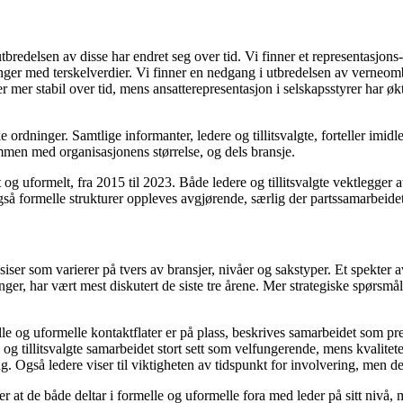
tbredelsen av disse har endret seg over tid. Vi finner et representasjon
ninger med terskelverdier. Vi finner en nedgang i utbredelsen av ver
mer stabil over tid, mens ansatterepresentasjon i selskapsstyrer har øk
 ordninger. Samtlige informanter, ledere og tillitsvalgte, forteller imidl
mmen med organisasjonens størrelse, og dels bransje.
t og uformelt, fra 2015 til 2023. Både ledere og tillitsvalgte vektlegge
så formelle strukturer oppleves avgjørende, særlig der partssamarbeide
ksiser som varierer på tvers av bransjer, nivåer og sakstyper. Et spekte
inger, har vært mest diskutert de siste tre årene. Mer strategiske spørs
e og uformelle kontaktflater er på plass, beskrives samarbeidet som prege
re og tillitsvalgte samarbeidet stort sett som velfungerende, mens kvali
ring. Også ledere viser til viktigheten av tidspunkt for involvering, men
 at de både deltar i formelle og uformelle fora med leder på sitt nivå, 