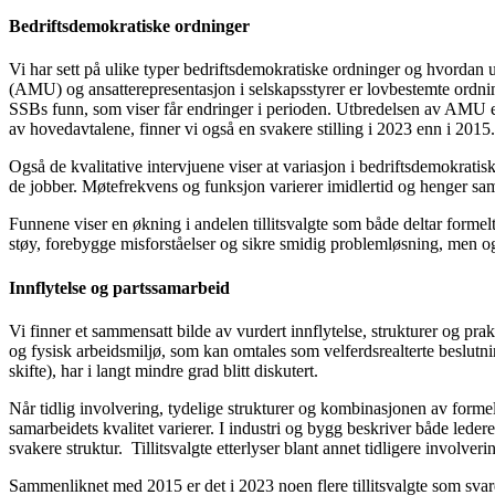
Bedriftsdemokratiske ordninger
Vi har sett på ulike typer bedriftsdemokratiske ordninger og hvordan u
(AMU) og ansatterepresentasjon i selskapsstyrer er lovbestemte ord
SSBs funn, som viser får endringer i perioden. Utbredelsen av AMU er 
av hovedavtalene, finner vi også en svakere stilling i 2023 enn i 2015.
Også de kvalitative intervjuene viser at variasjon i bedriftsdemokratiske
de jobber. Møtefrekvens og funksjon varierer imidlertid og henger sa
Funnene viser en økning i andelen tillitsvalgte som både deltar formel
støy, forebygge misforståelser og sikre smidig problemløsning, men og
Innflytelse og partssamarbeid
Vi finner et sammensatt bilde av vurdert innflytelse, strukturer og pra
og fysisk arbeidsmiljø, som kan omtales som velferdsrealterte beslutn
skifte), har i langt mindre grad blitt diskutert.
Når tidlig involvering, tydelige strukturer og kombinasjonen av formell
samarbeidets kvalitet varierer. I industri og bygg beskriver både lede
svakere struktur. Tillitsvalgte etterlyser blant annet tidligere involve
Sammenliknet med 2015 er det i 2023 noen flere tillitsvalgte som svarer