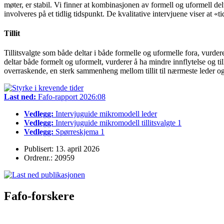
møter, er stabil. Vi finner at kombinasjonen av formell og uformell delt
involveres på et tidlig tidspunkt. De kvalitative intervjuene viser at «t
Tillit
Tillitsvalgte som både deltar i både formelle og uformelle fora, vurderer
deltar både formelt og uformelt, vurderer å ha mindre innflytelse og tillit
overraskende, en sterk sammenheng mellom tillit til nærmeste leder og ti
Last ned:
Fafo-rapport 2026:08
Vedlegg:
Intervjuguide mikromodell leder
Vedlegg:
Intervjuguide mikromodell tillitsvalgte 1
Vedlegg:
Spørreskjema 1
Publisert: 13. april 2026
Ordrenr.: 20959
Fafo-forskere