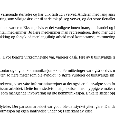
varierende størrelse og har ulik fartstid i vervet. Andelen med lang ansien
g som viktige årsaker til at de tok på seg vervet, og det store flertallet 
ette varierer. Eksempelvis er det vanligere innen bransjene handel og 
 antall medlemmer: Jo flere medlemmer man representerer, desto mer tid 
slukking og forsøk på mer langsiktig arbeid med kompetanse, rekruttering
Hvor berørte virksomhetene var, varierer også. Fire av ti tillitsvalgte
ntor og digital kommunikasjon økte. Permitteringer var også stedvis mye
: Jo flere møter som ble avholdt, jo større vurderer de tillitsvalgte sin i
kvens, viser våre informantintervjuer at det også er tillitsvalgte som
samarbeidet. Dette førte stedvis til at praksisen med hyppigere møter 
orhold som manglende involvering og lite kommunikasjon. Enkelte steder op
lytelse. Der partssamarbeidet var godt, ble det styrket ytterligere. Der 
informasjon og egen innflytelse under og i etterkant av krisa.