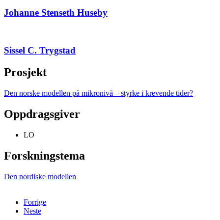
Johanne Stenseth Huseby
Sissel C. Trygstad
Prosjekt
Den norske modellen på mikronivå – styrke i krevende tider?
Oppdragsgiver
LO
Forskningstema
Den nordiske modellen
Forrige
Neste