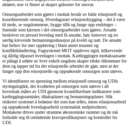
aktører, noe vi finner at skaper gråsoner for ansvar.
Omsorgsarbeidet som gjøres i mottak består av både relasjonell og
koordinerende omsorg. Hverdagsnær relasjonsbygging – det å være
til stede, se ungdommene, bygge tillit og fange opp endringer –
framstår som kjernen i det omsorgsarbeidet som gjøres. Ansatte
beskriver en presset hverdag med få ansatte, høy turnover og en
særlig krevende bemanningssituasjon på kveld og natt. De ansatte
har behov for mer opplæring i blant annet traumer og
konflikthåndtering. Fagsystemet MOT oppleves rigid, tidkrevende
og dårlig tilpasset hverdagen i mottak. Kartleggingen mottaksansatte
er pålagt å utføre av hver enkelt ungdom skaper etiske dilemmaer for
dem og tapper tid fra det relasjonelle arbeidet de gjør, uten at det
fanger opp den emosjonelle og oppsøkende omsorgen som utøves.
Vi identifiserer en spenning mellom relasjonell omsorg og UDIs
styringslogikk, der kvaliteten på omsorgen som utøves i all
hovedsak måles av UDI gjennom kvantifiserbare indikatorer som
kartleggingssamtaler, tiltaksplaner og bemanningsplaner. Slik
risikerer systemet å belønne det som kan telles, mens relasjonsarbeid
og oppsøkende hverdagsarbeid systematisk nedprioriteres.
Mottakene drives under stramme økonomiske rammer og de må
forholde seg til omfattende kravspesifikasjoner og kontroller fra
UDI.