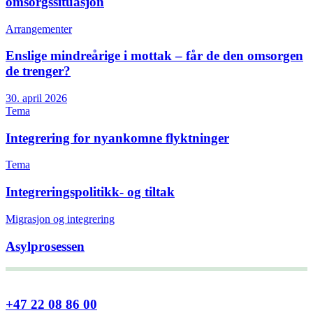
omsorgssituasjon
Arrangementer
Enslige mindreårige i mottak – får de den omsorgen
de trenger?
30. april 2026
Tema
Integrering for nyankomne flyktninger
Tema
Integreringspolitikk- og tiltak
Migrasjon og integrering
Asylprosessen
+47 22 08 86 00