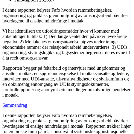
I denne rapporten belyser Fafo hvordan rammebetingelser,
organisering og praktisk gjennomføring av omsorgsarbeid påvirker
hverdagene til enslige mindreårige i mottak
Vi har identifisert tre utfordringsområder hvor vi kommer med
anbefalinger til tiltak: 1) Den lange ventetiden påvirker levekårene
negativt. 2) Mottakenes omsorgsutøvelse utøves under trange
økonomiske rammer der relasjonelt arbeid undervurderes. 3) UDIs
organisering, styringslogikk og fagsystemer begrenser deres evne til
å ta reelt omsorgsansvar.
Rapporten bygger på feltarbeid og intervjuer med ungdommer og
ansatte i mottak, en spørreundersøkelse til mottaksansatte og ledere,
intervjuer med UDI-ansatte, tilsynsmyndigheter og sivilsamfunn og
en dokumentgjennomgang av UDIs styringsdokumenter,
kontrollrapporter og anonymiserte meldinger om alvorlige hendelser
i mottak.
Sammendrag
I denne rapporten belyser Fafo hvordan rammebetingelser,
organisering og praktisk gjennomføring av omsorgsarbeid påvirker
hverdagene til enslige mindreårige i mottak. Rapporten trekker linjer
fra empiriske funn på relasjonsnivå til systemiske og institusjonelle