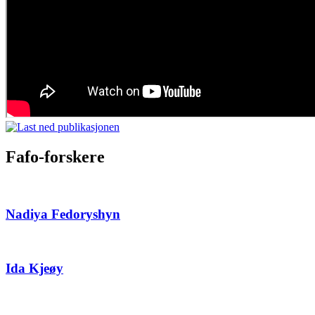
Fafo-forskere
Nadiya Fedoryshyn
Ida Kjeøy