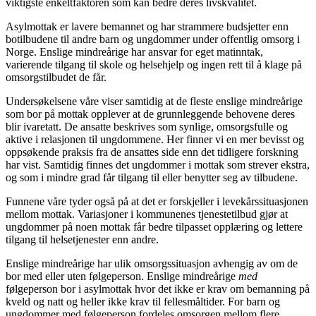
viktigste enkeltfaktoren som kan bedre deres livskvalitet.
Asylmottak er lavere bemannet og har strammere budsjetter enn
botilbudene til andre barn og ungdommer under offentlig omsorg i
Norge. Enslige mindreårige har ansvar for eget matinntak,
varierende tilgang til skole og helsehjelp og ingen rett til å klage på
omsorgstilbudet de får.
Undersøkelsene våre viser samtidig at de fleste enslige mindreårige
som bor på mottak opplever at de grunnleggende behovene deres
blir ivaretatt. De ansatte beskrives som synlige, omsorgsfulle og
aktive i relasjonen til ungdommene. Her finner vi en mer bevisst og
oppsøkende praksis fra de ansattes side enn det tidligere forskning
har vist. Samtidig finnes det ungdommer i mottak som strever ekstra,
og som i mindre grad får tilgang til eller benytter seg av tilbudene.
Funnene våre tyder også på at det er forskjeller i levekårssituasjonen
mellom mottak. Variasjoner i kommunenes tjenestetilbud gjør at
ungdommer på noen mottak får bedre tilpasset opplæring og lettere
tilgang til helsetjenester enn andre.
Enslige mindreårige har ulik omsorgssituasjon avhengig av om de
bor med eller uten følgeperson. Enslige mindreårige
med
følgeperson bor i asylmottak hvor det ikke er krav om bemanning på
kveld og natt og heller ikke krav til fellesmåltider. For barn og
ungdommer med følgeperson fordeles omsorgen mellom flere