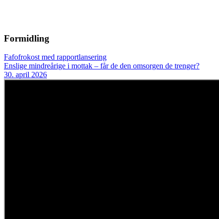
Formidling
Fafofrokost med rapportlansering
Enslige mindreårige i mottak – får de den omsorgen de trenger?
30. april 2026