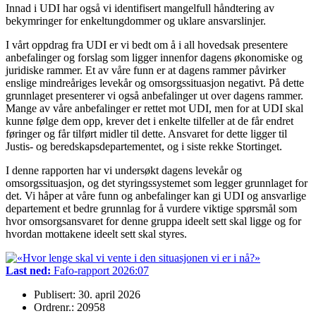
Innad i UDI har også vi identifisert mangelfull håndtering av
bekymringer for enkeltungdommer og uklare ansvarslinjer.
I vårt oppdrag fra UDI er vi bedt om å i all hovedsak presentere
anbefalinger og forslag som ligger innenfor dagens økonomiske og
juridiske rammer. Et av våre funn er at dagens rammer påvirker
enslige mindreåriges levekår og omsorgssituasjon negativt. På dette
grunnlaget presenterer vi også anbefalinger ut over dagens rammer.
Mange av våre anbefalinger er rettet mot UDI, men for at UDI skal
kunne følge dem opp, krever det i enkelte tilfeller at de får endret
føringer og får tilført midler til dette. Ansvaret for dette ligger til
Justis- og beredskapsdepartementet, og i siste rekke Stortinget.
I denne rapporten har vi undersøkt dagens levekår og
omsorgssituasjon, og det styringssystemet som legger grunnlaget for
det. Vi håper at våre funn og anbefalinger kan gi UDI og ansvarlige
departement et bedre grunnlag for å vurdere viktige spørsmål som
hvor omsorgsansvaret for denne gruppa ideelt sett skal ligge og for
hvordan mottakene ideelt sett skal styres.
Last ned:
Fafo-rapport 2026:07
Publisert: 30. april 2026
Ordrenr.: 20958