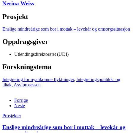
Nerina Weiss
Prosjekt
Enslige mindreårige som bor i mottak – levekår og omsorgssituasjon
Oppdragsgiver
Utlendingsdirektoratet (UDI)
Forskningstema
Integrering for nyankomne flyktninger
,
Integreringspolitikk- og
tiltak
,
Asylprosessen
Forrige
Neste
Prosjekter
Enslige mindreårige som bor i mottak – levekår og