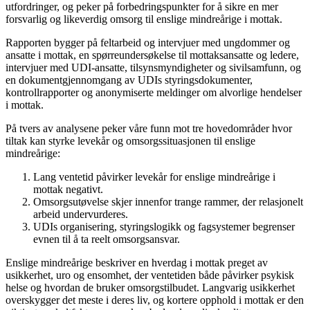
utfordringer, og peker på forbedringspunkter for å sikre en mer
forsvarlig og likeverdig omsorg til enslige mindreårige i mottak.
Rapporten bygger på feltarbeid og intervjuer med ungdommer og
ansatte i mottak, en spørreundersøkelse til mottaksansatte og ledere,
intervjuer med UDI-ansatte, tilsynsmyndigheter og sivilsamfunn, og
en dokumentgjennomgang av UDIs styringsdokumenter,
kontrollrapporter og anonymiserte meldinger om alvorlige hendelser
i mottak.
På tvers av analysene peker våre funn mot tre hovedområder hvor
tiltak kan styrke levekår og omsorgssituasjonen til enslige
mindreårige:
Lang ventetid påvirker levekår for enslige mindreårige i
mottak negativt.
Omsorgsutøvelse skjer innenfor trange rammer, der relasjonelt
arbeid undervurderes.
UDIs organisering, styringslogikk og fagsystemer begrenser
evnen til å ta reelt omsorgsansvar.
Enslige mindreårige beskriver en hverdag i mottak preget av
usikkerhet, uro og ensomhet, der ventetiden både påvirker psykisk
helse og hvordan de bruker omsorgstilbudet. Langvarig usikkerhet
overskygger det meste i deres liv, og kortere opphold i mottak er den