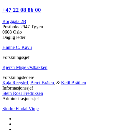
+47 22 08 86 00
Borggata 2B
Postboks 2947 Tøyen
0608 Oslo
Daglig leder
Hanne C. Kavli
Forskningssjef
Kjersti Misje Østbakken
Forskningsledere
Kaja Reegård
,
Beret Bråten
, &
Ketil Bråthen
Informasjonssjef
Stein Roar Fredriksen
Administrasjonssjef
Sindre Findal Vinje