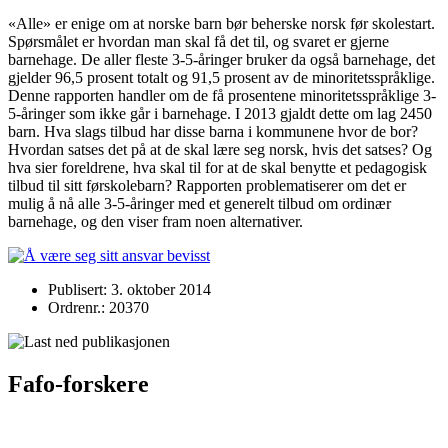
«Alle» er enige om at norske barn bør beherske norsk før skolestart.
Spørsmålet er hvordan man skal få det til, og svaret er gjerne
barnehage. De aller fleste 3-5-åringer bruker da også barnehage, det
gjelder 96,5 prosent totalt og 91,5 prosent av de minoritetsspråklige.
Denne rapporten handler om de få prosentene minoritetsspråklige 3-
5-åringer som ikke går i barnehage. I 2013 gjaldt dette om lag 2450
barn. Hva slags tilbud har disse barna i kommunene hvor de bor?
Hvordan satses det på at de skal lære seg norsk, hvis det satses? Og
hva sier foreldrene, hva skal til for at de skal benytte et pedagogisk
tilbud til sitt førskolebarn? Rapporten problematiserer om det er
mulig å nå alle 3-5-åringer med et generelt tilbud om ordinær
barnehage, og den viser fram noen alternativer.
Publisert: 3. oktober 2014
Ordrenr.: 20370
Fafo-forskere