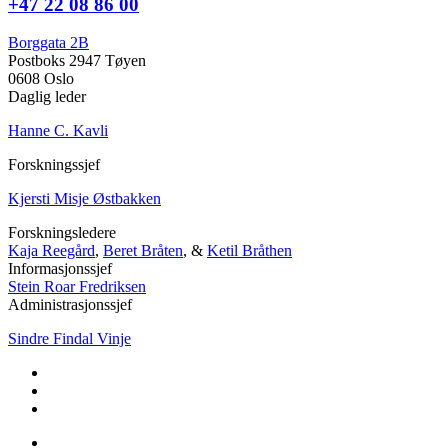
+47 22 08 86 00
Borggata 2B
Postboks 2947 Tøyen
0608 Oslo
Daglig leder
Hanne C. Kavli
Forskningssjef
Kjersti Misje Østbakken
Forskningsledere
Kaja Reegård
,
Beret Bråten
, &
Ketil Bråthen
Informasjonssjef
Stein Roar Fredriksen
Administrasjonssjef
Sindre Findal Vinje