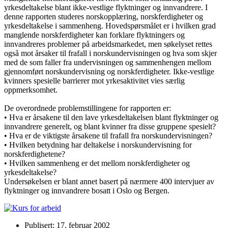
yrkesdeltakelse blant ikke-vestlige flyktninger og innvandrere. I
denne rapporten studeres norskopplæring, norskferdigheter og
yrkesdeltakelse i sammenheng. Hovedspørsmålet er i hvilken grad
manglende norskferdigheter kan forklare flyktningers og
innvandreres problemer på arbeidsmarkedet, men søkelyset rettes
også mot årsaker til frafall i norskundervisningen og hva som skjer
med de som faller fra undervisningen og sammenhengen mellom
gjennomført norskundervisning og norskferdigheter. Ikke-vestlige
kvinners spesielle barrierer mot yrkesaktivitet vies særlig
oppmerksomhet.
De overordnede problemstillingene for rapporten er:
• Hva er årsakene til den lave yrkesdeltakelsen blant flyktninger og
innvandrere generelt, og blant kvinner fra disse gruppene spesielt?
• Hva er de viktigste årsakene til frafall fra norskundervisningen?
• Hvilken betydning har deltakelse i norskundervisning for
norskferdighetene?
• Hvilken sammenheng er det mellom norskferdigheter og
yrkesdeltakelse?
Undersøkelsen er blant annet basert på nærmere 400 intervjuer av
flyktninger og innvandrere bosatt i Oslo og Bergen.
Publisert: 17. februar 2002