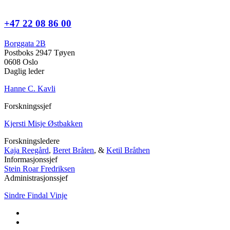
+47 22 08 86 00
Borggata 2B
Postboks 2947 Tøyen
0608 Oslo
Daglig leder
Hanne C. Kavli
Forskningssjef
Kjersti Misje Østbakken
Forskningsledere
Kaja Reegård
,
Beret Bråten
, &
Ketil Bråthen
Informasjonssjef
Stein Roar Fredriksen
Administrasjonssjef
Sindre Findal Vinje