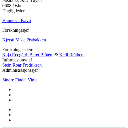
Postboks 2947 Tøyen
0608 Oslo
Daglig leder
Hanne C. Kavli
Forskningssjef
Kjersti Misje Østbakken
Forskningsledere
Kaja Reegård
,
Beret Bråten
, &
Ketil Bråthen
Informasjonssjef
Stein Roar Fredriksen
Administrasjonssjef
Sindre Findal Vinje