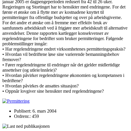
januar 2005 er dagpengeperioden redusert fra 42 til 26 uker.
Regjeringen og Stortinget har to hensikter med endringene. For det
første et ønske om å flytte mer av kostnadene knyttet til
permitteringer fra offentlige budsjetter og over på arbeidsgiverne.
For det andre et ønske om å fremme mer effektiv bruk av
samfunnets arbeidskraft ved å frigjøre mer arbeidskraft til alternative
anvendelser. Denne rapporten kartlegger konsekvenser av
regelendringene for bedrifter som bruker permitteringer. Følgende
problemstillinger inngår:
• Har regelendringene endret virksomhetenes permitteringspraksis?
• Hvordan vil bedriftene løse sine varierende bemanningsbehov
fremover?
• Fører regelendringene til endringer når det gjelder midlertidige
ansettelser (og utleie/innleie)?
• Hvordan påvirker regelendringene økonomien og kompetansen i
bedriftene?
• Hvordan påvirkes de ansattes situasjon?
• Oppnår lovgiver sine hensikter med regelendringene?
Publisert: 6. mars 2004
Ordrenr.: 459