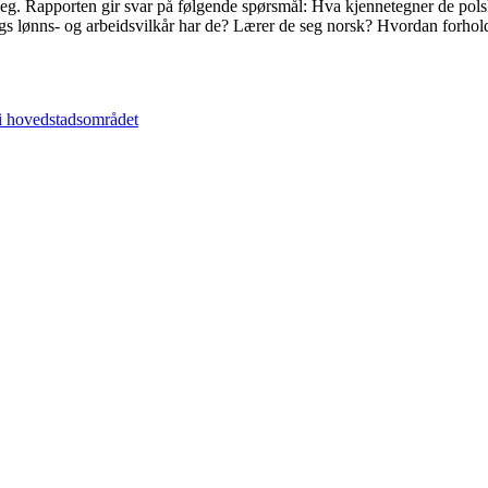
seg. Rapporten gir svar på følgende spørsmål: Hva kjennetegner de polsk
s lønns- og arbeidsvilkår har de? Lærer de seg norsk? Hvordan forholde
r i hovedstadsområdet