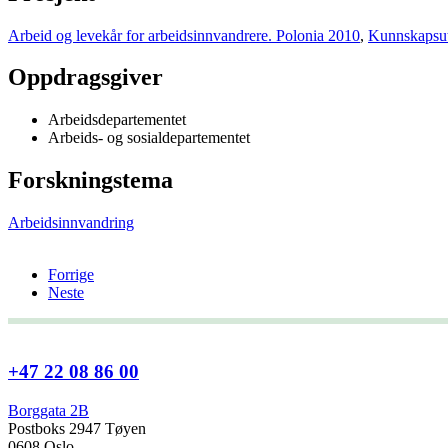
Arbeid og levekår for arbeidsinnvandrere. Polonia 2010
,
Kunnskapsut
Oppdragsgiver
Arbeidsdepartementet
Arbeids- og sosialdepartementet
Forskningstema
Arbeidsinnvandring
Forrige
Neste
+47 22 08 86 00
Borggata 2B
Postboks 2947 Tøyen
0608 Oslo