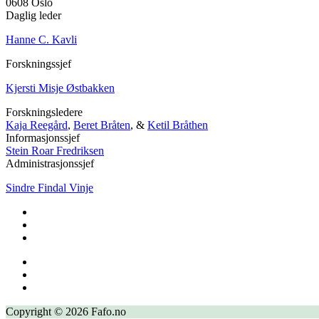
0608 Oslo
Daglig leder
Hanne C. Kavli
Forskningssjef
Kjersti Misje Østbakken
Forskningsledere
Kaja Reegård
,
Beret Bråten
, &
Ketil Bråthen
Informasjonssjef
Stein Roar Fredriksen
Administrasjonssjef
Sindre Findal Vinje
Copyright © 2026 Fafo.no