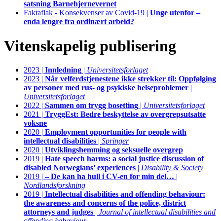
satsning Barnehjernevernet
Faktaflak - Konsekvenser av Covid-19 |
Unge utenfor –
enda lengre fra ordinært arbeid?
Vitenskapelig publisering
2023 |
Innledning
|
Universitetsforlaget
2023 |
Når velferdstjenestene ikke strekker til: Oppfølging
av personer med rus- og psykiske helseproblemer
|
Universitetsforlaget
2022 |
Sammen om trygg bosetting
|
Universitetsforlaget
2021 |
TryggEst: Bedre beskyttelse av overgrepsutsatte
voksne
2020 |
Employment opportunities for people with
intellectual disabilities
|
Springer
2020 |
Utviklingshemming og seksuelle overgrep
2019 |
Hate speech harms: a social justice discussion of
disabled Norwegians’ experiences
|
Disability & Society
2019 |
– De kan ha hull i CV-en for min del…
|
Nordlandsforskning
2019 |
Intellectual disabilities and offending behaviour:
the awareness and concerns of the police, district
attorneys and judges
|
Journal of intellectual disabilities and
offending behaviour