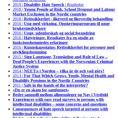
2019 |
Disability Hate Speech
|
Routledge
2018 |
Young People at Risk. School Dropout and Labour
Market Exclusion in the Nordic countries
2018 |
Rettssikkerhet - likeverd og likeverdig behandling
2016 |
Ung med virkning. Opplæringsprogram til unge
brukermedvirkere
2016 |
Unge, udenforskab og social forandring
2016 |
Hatytringer. Resultater fra en studie av
funksjonshemmedes erfaringer
2016 |
Kunnskapsstatus: Rettssikkerhet for personer med
utviklingshemming
2015 |
Sign Language, Translation and Rule of Law –
Deaf People’s Experiences with the Norwegian Criminal
Justice System
2014 |
NEET:s i Norden – vilka är de och vad görs?
2013 |
For That Which Grows. Youth, Mental Health and
Disability Pensions in the Nordic Countries
2011 |
Safe in the hands of the interpreter?
«Du er en skam for samfunnet»
Bedre samspill mellom allmennleger og Nav i Vestfold
Experiences with easy read surveys to persons with
intellectual disabilities – some concerns and questions
Consequences of hate speech targeted at persons with
intellectual disabilities