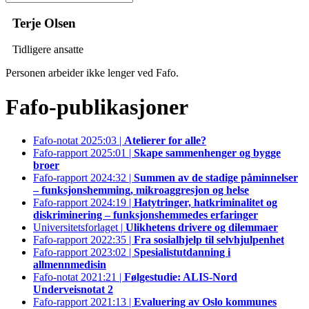
Terje Olsen
Tidligere ansatte
Personen arbeider ikke lenger ved Fafo.
Fafo-publikasjoner
Fafo-notat 2025:03 |
Atelierer for alle?
Fafo-rapport 2025:01 |
Skape sammenhenger og bygge
broer
Fafo-rapport 2024:32 |
Summen av de stadige påminnelser
– funksjonshemming, mikroaggresjon og helse
Fafo-rapport 2024:19 |
Hatytringer, hatkriminalitet og
diskriminering – funksjonshemmedes erfaringer
Universitetsforlaget |
Ulikhetens drivere og dilemmaer
Fafo-rapport 2022:35 |
Fra sosialhjelp til selvhjulpenhet
Fafo-rapport 2023:02 |
Spesialistutdanning i
allmennmedisin
Fafo-notat 2021:21 |
Følgestudie: ALIS-Nord
Underveisnotat 2
Fafo-rapport 2021:13 |
Evaluering av Oslo kommunes