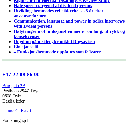
Rights and Intellectual Disability. A Review Study
Hate speech targeted at disabled persons
Utviklingshemmedes rettsikkerhet - 25 år etter
ansvarsreformen
Communication, language and power in police interviews
with D/deaf persons
Hatytringer mot funksjonshemmede - omfang, uttrykk og
konsekvenser
Ungdom på utsiden, kronikk i Dagsavisen
Ein sjanse til
– Funksjonshemmede oppfattes som feilvarer
+47 22 08 86 00
Borggata 2B
Postboks 2947 Tøyen
0608 Oslo
Daglig leder
Hanne C. Kavli
Forskningssjef