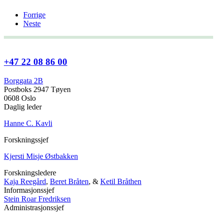
Forrige
Neste
+47 22 08 86 00
Borggata 2B
Postboks 2947 Tøyen
0608 Oslo
Daglig leder
Hanne C. Kavli
Forskningssjef
Kjersti Misje Østbakken
Forskningsledere
Kaja Reegård
,
Beret Bråten
, &
Ketil Bråthen
Informasjonssjef
Stein Roar Fredriksen
Administrasjonssjef