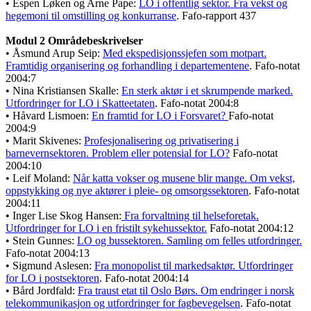
• Espen Løken og Arne Pape:
LO i offentlig sektor. Fra vekst og
hegemoni til omstilling og konkurranse
. Fafo-rapport 437
Modul 2 Områdebeskrivelser
• Åsmund Arup Seip:
Med ekspedisjonssjefen som motpart.
Framtidig organisering og forhandling i departementene
. Fafo-notat
2004:7
• Nina Kristiansen Skalle:
En sterk aktør i et skrumpende marked.
Utfordringer for LO i Skatteetaten
. Fafo-notat 2004:8
• Håvard Lismoen:
En framtid for LO i Forsvaret?
Fafo-notat
2004:9
• Marit Skivenes:
Profesjonalisering og privatisering i
barnevernsektoren. Problem eller potensial for LO?
Fafo-notat
2004:10
• Leif Moland:
Når katta vokser og musene blir mange. Om vekst,
oppstykking og nye aktører i pleie- og omsorgssektoren
. Fafo-notat
2004:11
• Inger Lise Skog Hansen:
Fra forvaltning til helseforetak.
Utfordringer for LO i en fristilt sykehussektor.
Fafo-notat 2004:12
• Stein Gunnes:
LO og bussektoren. Samling om felles utfordringer.
Fafo-notat 2004:13
• Sigmund Aslesen:
Fra monopolist til markedsaktør. Utfordringer
for LO i postsektoren
. Fafo-notat 2004:14
• Bård Jordfald:
Fra traust etat til Oslo Børs. Om endringer i norsk
telekommunikasjon og utfordringer for fagbevegelsen
. Fafo-notat