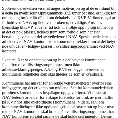
Spørreundersøkelsen viser at unges motivasjon og at de er i stand til
å delta på kvalifiseringsprogrammets 37,5 timer per uke, er viktig for
om en ung bruker får tilbud om deltakelse på KVP. Vi finner også at
forhold ved NAV, og ikke ved brukeren, er viktige. Ansattes
kjennskap til KVP, at det er tid nok til å følge opp i programmet og
at det er nok plasser, trekkes fram som forhold som har stor
betydning av en stor del av veilederne i NAV. Spesielt veiledere som
arbeider ved NAV-kontor i store kommuner trekker fram at det betyr
noe om det er «ledige» plasser i kvalifiseringsprogrammet ved NAV-
kontoret.
I kapittel 6 er vi opptatt av om og hva det betyr at kommunene
finansierer kvalifiseringsprogrammet, men ikke
arbeidsavklaringspenger. AAP og KVP er begge lovbestemte,
individuelle rettigheter som skal tildeles de som er kvalifisert.
Kommunene har ansvar for en rekke velferdstjenester overfor sine
innbyggere, og det er kamp om midlene. Sett fra kommuneledelsen
prioriteres kommunenes lovpålagte oppgaver først. Vi finner at
NAV-lederne arbeider for å skape forståelse for bruk av mer midler
på KVP hos sine overordnede i kommunene. Videre, selv om
kommunedirektører ikke nødvendigvis detaljstyrer om og hvor mye
midler NAV-kontorene skal bruke på kvalifiseringsprogrammet, har
NAV-kontorene en total ramme de skal holde seg innenfor. Denne