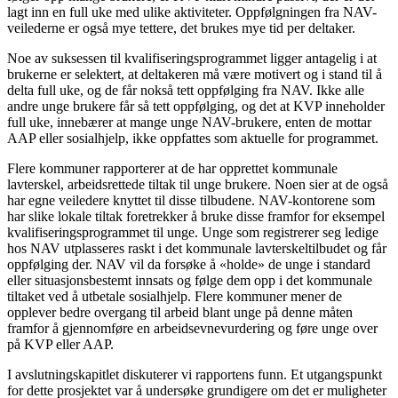
lagt inn en full uke med ulike aktiviteter. Oppfølgningen fra NAV-
veilederne er også mye tettere, det brukes mye tid per deltaker.
Noe av suksessen til kvalifiseringsprogrammet ligger antagelig i at
brukerne er selektert, at deltakeren må være motivert og i stand til å
delta full uke, og de får nokså tett oppfølging fra NAV. Ikke alle
andre unge brukere får så tett oppfølging, og det at KVP inneholder
full uke, innebærer at mange unge NAV-brukere, enten de mottar
AAP eller sosialhjelp, ikke oppfattes som aktuelle for programmet.
Flere kommuner rapporterer at de har opprettet kommunale
lavterskel, arbeidsrettede tiltak til unge brukere. Noen sier at de også
har egne veiledere knyttet til disse tilbudene. NAV-kontorene som
har slike lokale tiltak foretrekker å bruke disse framfor for eksempel
kvalifiseringsprogrammet til unge. Unge som registrerer seg ledige
hos NAV utplasseres raskt i det kommunale lavterskeltilbudet og får
oppfølging der. NAV vil da forsøke å «holde» de unge i standard
eller situasjonsbestemt innsats og følge dem opp i det kommunale
tiltaket ved å utbetale sosialhjelp. Flere kommuner mener de
opplever bedre overgang til arbeid blant unge på denne måten
framfor å gjennomføre en arbeidsevnevurdering og føre unge over
på KVP eller AAP.
I avslutningskapitlet diskuterer vi rapportens funn. Et utgangspunkt
for dette prosjektet var å undersøke grundigere om det er muligheter