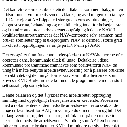
Det kan virke som de arbeidsrettede tiltakene kommer i bakgrunnen
i tidsrommet hvor arbeidsevnen avklares, og avklaringen kan ta mye
tid. Dette gjør at AAP-løpene i stor grad styres av utredninger,
diagnostisering, behandling og rehabilitering innenfor helsetjenesten,
og i mindre grad av en arbeidsrettet oppfølging ledet av NAV. I
kvalifiseringsprogrammet er det NAV-kontorene selv, sammen med
bruker, som setter opp et ukeprogram. NAV er dermed i større grad
involvert i oppfølgingen av unge på KVP enn på AAP.
Det er også et funn fra denne undersøkelsen at NAV-kontorene ofte
oppretter egne, kommunale tiltak til unge. Deltakelse i disse
kommunale programmene framheves som positivt fordi NAV da
unngår å måtte benytte arbeidsevnevurdering for å plassere brukerne
i en aktivitet, og de unngår formalkrav som full arbeidsuke, som
kreves i KVP. Brukerne i de kommunale programmene mottar stort
sett sosialhjelp som ytelse.
Denne balansen og det å lykkes med arbeidsrettet oppfølging
samtidig med oppfølging i helsetjenesten, er krevende. Prosessen
med å dokumentere at den nedsatte arbeidsevnen er så svak at de
unge er kvalifisert for AAP, krever mye dokumentasjon og tid. Det
er lang ventetid, og det blir i stor grad fokusert på den reduserte
helsen, den nedsatte arbeidsevnen. Samtidig som AAP-veilederne
følger opp mange brukere, er KVP klart mindre passivt, der er det