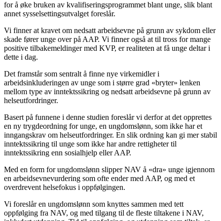
for å øke bruken av kvalifiseringsprogrammet blant unge, slik blant
annet sysselsettingsutvalget foreslår.
Vi finner at kravet om nedsatt arbeidsevne på grunn av sykdom eller
skade fører unge over på AAP. Vi finner også at til tross for mange
positive tilbakemeldinger med KVP, er realiteten at få unge deltar i
dette i dag.
Det framstår som sentralt å finne nye virkemidler i
arbeidsinkluderingen av unge som i større grad «bryter» lenken
mellom type av inntektssikring og nedsatt arbeidsevne på grunn av
helseutfordringer.
Basert på funnene i denne studien foreslår vi derfor at det opprettes
en ny trygdeordning for unge, en ungdomslønn, som ikke har et
inngangskrav om helseutfordringer. En slik ordning kan gi mer stabil
inntektssikring til unge som ikke har andre rettigheter til
inntektssikring enn sosialhjelp eller AAP.
Med en form for ungdomslønn slipper NAV å «dra» unge igjennom
en arbeidsevnevurdering som ofte ender med AAP, og med et
overdrevent helsefokus i oppfølgingen.
Vi foreslår en ungdomslønn som knyttes sammen med tett
oppfølging fra NAV, og med tilgang til de fleste tiltakene i NAV,