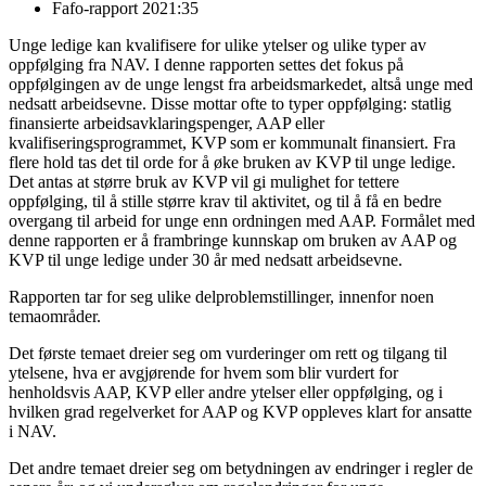
Fafo-rapport 2021:35
Unge ledige kan kvalifisere for ulike ytelser og ulike typer av
oppfølging fra NAV. I denne rapporten settes det fokus på
oppfølgingen av de unge lengst fra arbeidsmarkedet, altså unge med
nedsatt arbeidsevne. Disse mottar ofte to typer oppfølging: statlig
finansierte arbeidsavklaringspenger, AAP eller
kvalifiseringsprogrammet, KVP som er kommunalt finansiert. Fra
flere hold tas det til orde for å øke bruken av KVP til unge ledige.
Det antas at større bruk av KVP vil gi mulighet for tettere
oppfølging, til å stille større krav til aktivitet, og til å få en bedre
overgang til arbeid for unge enn ordningen med AAP. Formålet med
denne rapporten er å frambringe kunnskap om bruken av AAP og
KVP til unge ledige under 30 år med nedsatt arbeidsevne.
Rapporten tar for seg ulike delproblemstillinger, innenfor noen
temaområder.
Det første temaet dreier seg om vurderinger om rett og tilgang til
ytelsene, hva er avgjørende for hvem som blir vurdert for
henholdsvis AAP, KVP eller andre ytelser eller oppfølging, og i
hvilken grad regelverket for AAP og KVP oppleves klart for ansatte
i NAV.
Det andre temaet dreier seg om betydningen av endringer i regler de