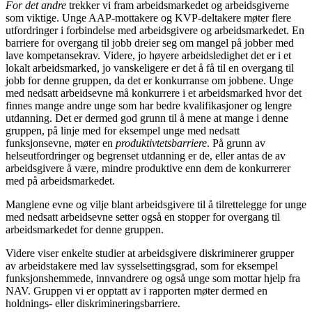
For det andre
trekker vi fram arbeidsmarkedet og arbeidsgiverne
som viktige. Unge AAP-mottakere og KVP-deltakere møter flere
utfordringer i forbindelse med arbeidsgivere og arbeidsmarkedet. En
barriere for overgang til jobb dreier seg om mangel på jobber med
lave kompetansekrav. Videre, jo høyere arbeidsledighet det er i et
lokalt arbeidsmarked, jo vanskeligere er det å få til en overgang til
jobb for denne gruppen, da det er konkurranse om jobbene. Unge
med nedsatt arbeidsevne må konkurrere i et arbeidsmarked hvor det
finnes mange andre unge som har bedre kvalifikasjoner og lengre
utdanning. Det er dermed god grunn til å mene at mange i denne
gruppen, på linje med for eksempel unge med nedsatt
funksjonsevne, møter en
produktivtetsbarriere
. På grunn av
helseutfordringer og begrenset utdanning er de, eller antas de av
arbeidsgivere å være, mindre produktive enn dem de konkurrerer
med på arbeidsmarkedet.
Manglene evne og vilje blant arbeidsgivere til å tilrettelegge for unge
med nedsatt arbeidsevne setter også en stopper for overgang til
arbeidsmarkedet for denne gruppen.
Videre viser enkelte studier at arbeidsgivere diskriminerer grupper
av arbeidstakere med lav sysselsettingsgrad, som for eksempel
funksjonshemmede, innvandrere og også unge som mottar hjelp fra
NAV. Gruppen vi er opptatt av i rapporten møter dermed en
holdnings- eller diskrimineringsbarriere.