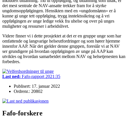
inkludert utdanning. Tid til oppfølging, og utdanning som tiltak, er
det mest sentrale de NAV-ansatte trekker fram for å styrke
ungdomsoppfølgingen. Hensikten med en «ungdomslønn» er å
kunne gi unge tett oppfølging, trygg inntektssikring og å vri
oppfølgingen av unge ledige vekk fra uhelse og over på unges
muligheter og ressurser i arbeidslivet.
Videre finner vi i dette prosjektet at det er en gruppe unge som har
omfattende og langvarige helseutfordringer og som hører hjemme
innenfor AAP. Når det gjelder denne gruppen, foreslår vi at NAV
ser grundigere på hvordan oppfølgingen av unge på AAP kan
utvikles og hvordan samarbeidet mellom NAV og helsetjenesten kan
forbedres.
Last ned:
Fafo-rapport 2021:35
Publisert: 17. januar 2022
Ordrenr.: 20802
Fafo-forskere