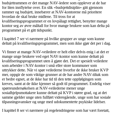
budsjettrammen er det mange NAV-ledere som opplever at de har
for liten innflytelse over. En slik «budsjettdisiplin» gitt gjennom
rammer og budsjett, innebærer at NAV-kontorene må prioritere
hvordan de skal bruke midlene. Til tross for at
kvalifiseringsprogrammet er en lovpålagt rettighet, benytter mange
kontor seg av øvre måltall for hvor mange brukere som kan delta på
programmet på et gitt tidspunkt.
I kapittel 7 ser vi nærmere på hvilke grupper av unge som kunne
deltatt på kvalifiseringsprogrammet, men som ikke gjør det per i dag.
Vi finner at mange NAV-veiledere er helt eller delvis enig i at det er
mange unge brukere ved eget NAV-kontor som kunne deltatt på
kvalifiseringsprogrammet uten å gjøre det. Det er spesielt veiledere
som arbeider i NAV-kontor i små eller store kommuner som
uttrykker dette. Når vi spør veilederne hvorfor de ikke bruker KVP
mer, oppgir de som viktige grunner at de har andre NAV-tiltak som
er bedre egnet, at de ikke har tid til den tette oppfølgingen som
kreves, samt at de ikke kjenner så godt til programmet. Endelig viser
spørreundersøkelsen at NAV-veilederne mener unge
sosialhjelpsmottakere kunne deltatt på KVP i større grad, og at det
samme gjelder unge uten fullført videregående, unge som har sosiale
tilpasningsvansker og unge med udokumenterte psykiske lidelser.
I kapittel 8 ser vi nærmere på regelendringene som har vært foretatt,