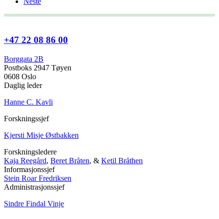
Neste
+47 22 08 86 00
Borggata 2B
Postboks 2947 Tøyen
0608 Oslo
Daglig leder
Hanne C. Kavli
Forskningssjef
Kjersti Misje Østbakken
Forskningsledere
Kaja Reegård
,
Beret Bråten
, &
Ketil Bråthen
Informasjonssjef
Stein Roar Fredriksen
Administrasjonssjef
Sindre Findal Vinje