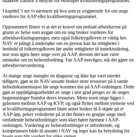
tiltakene framfor å benytte for eksempel kvalifiseringsprogrammet.
I kapittel 5 ser vi nærmere på hva som er avgjørende for om unge
vurderes for AAP eller kvalifiseringsprogrammet.
Oppsummert finner vi at det er kravet om nedsatt arbeidsevne på
grunn av helse som avgjør om en ung bruker vurderes for
arbeidsavklaringspenger, men også folketrygdloven er viktig her.
NAV er pålagt å undersøke om en person kan ha rettigheter i
henhold til folketrygdloven før andre rettigheter til inntektssikring,
noe som igjen fører unge over på AAP, dersom det kan være
mistanke om en helseutfordring. Før AAP innvilges, må det gjøre en
arbeidsevnevurdering.
At mange unge mangler en diagnose og ikke har vært utredet
tidligere, gjør at de NAV-ansatte bruker store ressurser på å samle
helsedokumentasjon før unge kommer inn på AAP-ordningen. Dette
gjør at oppfølgingsarbeidet av unge i stor grad preges av de unges
begrensninger framfor deres ressurser. Mens noen unge ligger i
gråsonen mellom AAP og KVP, og også flyttes mellom ytelsene ved
at kvalifiseringsprogrammet blant annet brukes til å skjøte på et
AAP-løp, peker veilederne på at det finnes en gruppe unge med
omfattende helseutfordringer som klart hører hjemme i AAP-
ordningen. Vurdering av helseutfordringer er utfordrende, og
kompetansen både til ansatte i NAV og leger kan ha betydning for
hvem som blir vurdert for ulike ytelser.