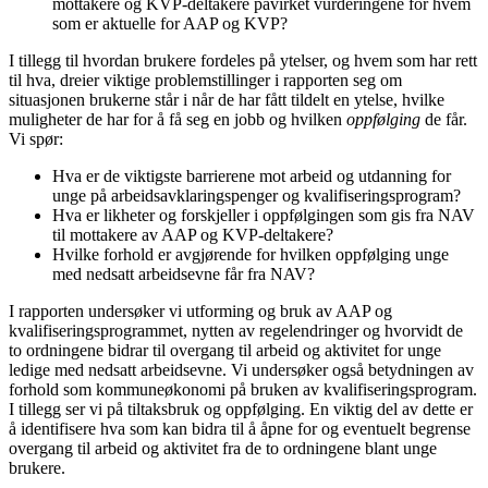
mottakere og KVP-deltakere påvirket vurderingene for hvem
som er aktuelle for AAP og KVP?
I tillegg til hvordan brukere fordeles på ytelser, og hvem som har rett
til hva, dreier viktige problemstillinger i rapporten seg om
situasjonen brukerne står i når de har fått tildelt en ytelse, hvilke
muligheter de har for å få seg en jobb og hvilken
oppfølging
de får.
Vi spør:
Hva er de viktigste barrierene mot arbeid og utdanning for
unge på arbeidsavklaringspenger og kvalifiseringsprogram?
Hva er likheter og forskjeller i oppfølgingen som gis fra NAV
til mottakere av AAP og KVP-deltakere?
Hvilke forhold er avgjørende for hvilken oppfølging unge
med nedsatt arbeidsevne får fra NAV?
I rapporten undersøker vi utforming og bruk av AAP og
kvalifiseringsprogrammet, nytten av regelendringer og hvorvidt de
to ordningene bidrar til overgang til arbeid og aktivitet for unge
ledige med nedsatt arbeidsevne. Vi undersøker også betydningen av
forhold som kommuneøkonomi på bruken av kvalifiseringsprogram.
I tillegg ser vi på tiltaksbruk og oppfølging. En viktig del av dette er
å identifisere hva som kan bidra til å åpne for og eventuelt begrense
overgang til arbeid og aktivitet fra de to ordningene blant unge
brukere.