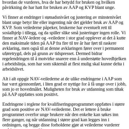
hvordan de vurderes, hva de har betydd for bruken og hvilken
påvirkning de har hatt for bruken av AAP og KVP blant unge.
Vi finner at endringer i stønadsnivået og justering av minstenivået
blant unge betyr lite eller ingenting når det gjelder bruk av AAP og
KVP. Som veilederne påpeker, brukerne har eventuelt rett til
sosialhjelp i tillegg, og da spiller slike små justeringer ingen rolle. Vi
finner at NAV-ledere og -veiledere i stor grad opplever at det å kutte
den maksimale tiden på AAP fra fire til tre år har ført til raskere
avklaring, men også til at denne avklaringen fører over i permanent
uføretrygd, dels på grunn av tidspresset. Dermed bidrar
regelendringen til å motvirke snarere enn å understøtte hovedbjelken
i arbeidslinja, som har som siktemål at flest mulig skal kunne delta i
arbeidslivet.
Alt i alt oppgir NAV-veilederne at de ulike endringene i AAP som
har vært gjennomført, i liten grad er nyttige for å få unge over i jobb,
som jo er hovedmålet. Muligheten for bruk av utdanning som tiltak
på AAP oppfattes som positivt.
Endringene i reglene for kvalifiseringsprogrammet oppfattes i større
grad som positive av NAV-veilederne. Det er lettere å bruke
programmet overfor unge brukere når den enkelte kan søkes inn
flere ganger, og når utdanning i større grad kan legges inn i
ordningen, og begge disse forholdene gjør at veilederne vurderer