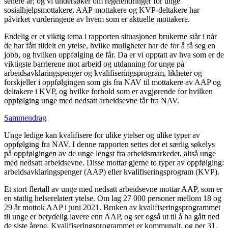
senere år; og vi undersøker om regelendringer for unge
sosialhjelpsmottakere, AAP-mottakere og KVP-deltakere har
påvirket vurderingene av hvem som er aktuelle mottakere.
Endelig er et viktig tema i rapporten situasjonen brukerne står i når
de har fått tildelt en ytelse, hvilke muligheter har de for å få seg en
jobb, og hvilken oppfølging de får. Da er vi opptatt av hva som er de
viktigste barrierene mot arbeid og utdanning for unge på
arbeidsavklaringspenger og kvalifiseringsprogram, likheter og
forskjeller i oppfølgingen som gis fra NAV til mottakere av AAP og
deltakere i KVP, og hvilke forhold som er avgjørende for hvilken
oppfølging unge med nedsatt arbeidsevne får fra NAV.
Sammendrag
Unge ledige kan kvalifisere for ulike ytelser og ulike typer av
oppfølging fra NAV. I denne rapporten settes det et særlig søkelys
på oppfølgingen av de unge lengst fra arbeidsmarkedet, altså unge
med nedsatt arbeidsevne. Disse mottar gjerne to typer av oppfølging:
arbeidsavklaringspenger (AAP) eller kvalifiseringsprogram (KVP).
Et stort flertall av unge med nedsatt arbeidsevne mottar AAP, som er
en statlig helserelatert ytelse. Om lag 27 000 personer mellom 18 og
29 år mottok AAP i juni 2021. Bruken av kvalifiseringsprogrammet
til unge er betydelig lavere enn AAP, og ser også ut til å ha gått ned
de siste årene. Kvalifiseringsprogrammet er kommunalt, og per 31.