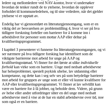
ledere og mellomledere ved NAV-kontor, hvor vi undersøker
hvordan de tenker rundt de to ytelsene, hvordan de opplever
forholdet til kommuneledelsen, og til sine veiledere, når det gjelder
ytelsene vi er opptatt av.
Endelig har vi gjennomført en litteraturgjennomgang, som er en
viktig del av besvarelsen av problemstilling 4, hvor vi ser på hva
tidligere forskning forteller om barrierer for å komme inn i
arbeidslivet for personer som mottar AAP eller deltar på
kvalifiseringsprogrammet.
I kapittel 3 presenterer vi funnene fra litteraturgjennomgangen, og vi
ser nærmere på hva tidligere forsking har identifisert som de
viktigste barrierene mot arbeid for unge på AAP og
kvalifiseringsstønad. Vi finner for det første at ulike
individuelle
forhold
kan virke som en barriere. Unge med nedsatt arbeidsevne
har helseproblemer, spesielt psykisk uhelse, lav utdanning eller
kompetanse, og dette kan i seg selv ses på som betydelige barrierer
mot arbeid for gruppen av unge som er eller vil kunne kvalifisere for
AAP eller kvalifiseringsprogrammet. Vi finner at lav selvtillit kan
være en barriere for å få jobber, og beholde dem. Videre, på grunn
av helse eller andre utfordringer sliter en del unge med nedsatt
arbeidsevne med å vise at de har en stabil arbeidsevne over tid, noe
som også er en barriere.