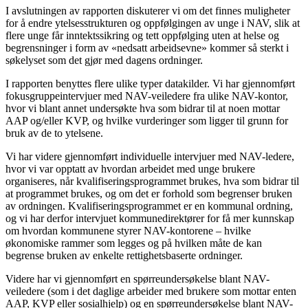
I avslutningen av rapporten diskuterer vi om det finnes muligheter
for å endre ytelsesstrukturen og oppfølgingen av unge i NAV, slik at
flere unge får inntektssikring og tett oppfølging uten at helse og
begrensninger i form av «nedsatt arbeidsevne» kommer så sterkt i
søkelyset som det gjør med dagens ordninger.
I rapporten benyttes flere ulike typer datakilder. Vi har gjennomført
fokusgruppeintervjuer med NAV-veiledere fra ulike NAV-kontor,
hvor vi blant annet undersøkte hva som bidrar til at noen mottar
AAP og/eller KVP, og hvilke vurderinger som ligger til grunn for
bruk av de to ytelsene.
Vi har videre gjennomført individuelle intervjuer med NAV-ledere,
hvor vi var opptatt av hvordan arbeidet med unge brukere
organiseres, når kvalifiseringsprogrammet brukes, hva som bidrar til
at programmet brukes, og om det er forhold som begrenser bruken
av ordningen. Kvalifiseringsprogrammet er en kommunal ordning,
og vi har derfor intervjuet kommunedirektører for få mer kunnskap
om hvordan kommunene styrer NAV-kontorene – hvilke
økonomiske rammer som legges og på hvilken måte de kan
begrense bruken av enkelte rettighetsbaserte ordninger.
Videre har vi gjennomført en spørreundersøkelse blant NAV-
veiledere (som i det daglige arbeider med brukere som mottar enten
AAP, KVP eller sosialhjelp) og en spørreundersøkelse blant NAV-