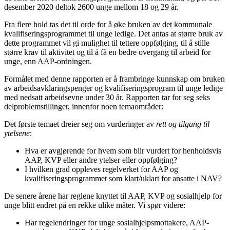
desember 2020 deltok 2600 unge mellom 18 og 29 år.
Fra flere hold tas det til orde for å øke bruken av det kommunale
kvalifiseringsprogrammet til unge ledige. Det antas at større bruk av
dette programmet vil gi mulighet til tettere oppfølging, til å stille
større krav til aktivitet og til å få en bedre overgang til arbeid for
unge, enn AAP-ordningen.
Formålet med denne rapporten er å frambringe kunnskap om bruken
av arbeidsavklaringspenger og kvalifiseringsprogram til unge ledige
med nedsatt arbeidsevne under 30 år. Rapporten tar for seg seks
delproblemstillinger, innenfor noen temaområder:
Det første temaet dreier seg om vurderinger av
rett og tilgang til
ytelsene
:
Hva er avgjørende for hvem som blir vurdert for henholdsvis
AAP, KVP eller andre ytelser eller oppfølging?
I hvilken grad oppleves regelverket for AAP og
kvalifiseringsprogrammet som klart/uklart for ansatte i NAV?
De senere årene har reglene knyttet til AAP, KVP og sosialhjelp for
unge blitt endret på en rekke ulike måter. Vi spør videre:
Har regelendringer for unge sosialhjelpsmottakere, AAP-