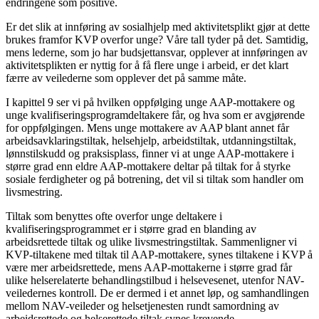
endringene som positive.
Er det slik at innføring av sosialhjelp med aktivitetsplikt gjør at dette
brukes framfor KVP overfor unge? Våre tall tyder på det. Samtidig,
mens lederne, som jo har budsjettansvar, opplever at innføringen av
aktivitetsplikten er nyttig for å få flere unge i arbeid, er det klart
færre av veilederne som opplever det på samme måte.
I kapittel 9 ser vi på hvilken oppfølging unge AAP-mottakere og
unge kvalifiseringsprogramdeltakere får, og hva som er avgjørende
for oppfølgingen. Mens unge mottakere av AAP blant annet får
arbeidsavklaringstiltak, helsehjelp, arbeidstiltak, utdanningstiltak,
lønnstilskudd og praksisplass, finner vi at unge AAP-mottakere i
større grad enn eldre AAP-mottakere deltar på tiltak for å styrke
sosiale ferdigheter og på botrening, det vil si tiltak som handler om
livsmestring.
Tiltak som benyttes ofte overfor unge deltakere i
kvalifiseringsprogrammet er i større grad en blanding av
arbeidsrettede tiltak og ulike livsmestringstiltak. Sammenligner vi
KVP-tiltakene med tiltak til AAP-mottakere, synes tiltakene i KVP å
være mer arbeidsrettede, mens AAP-mottakerne i større grad får
ulike helserelaterte behandlingstilbud i helsevesenet, utenfor NAV-
veiledernes kontroll. De er dermed i et annet løp, og samhandlingen
mellom NAV-veileder og helsetjenesten rundt samordning av
arbeidsrettede og helserettede tiltak synes krevende.