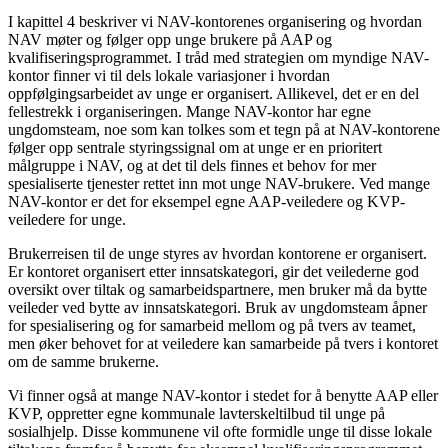
I kapittel 4 beskriver vi NAV-kontorenes organisering og hvordan
NAV møter og følger opp unge brukere på AAP og
kvalifiseringsprogrammet. I tråd med strategien om myndige NAV-
kontor finner vi til dels lokale variasjoner i hvordan
oppfølgingsarbeidet av unge er organisert. Allikevel, det er en del
fellestrekk i organiseringen. Mange NAV-kontor har egne
ungdomsteam, noe som kan tolkes som et tegn på at NAV-kontorene
følger opp sentrale styringssignal om at unge er en prioritert
målgruppe i NAV, og at det til dels finnes et behov for mer
spesialiserte tjenester rettet inn mot unge NAV-brukere. Ved mange
NAV-kontor er det for eksempel egne AAP-veiledere og KVP-
veiledere for unge.
Brukerreisen til de unge styres av hvordan kontorene er organisert.
Er kontoret organisert etter innsatskategori, gir det veilederne god
oversikt over tiltak og samarbeidspartnere, men bruker må da bytte
veileder ved bytte av innsatskategori. Bruk av ungdomsteam åpner
for spesialisering og for samarbeid mellom og på tvers av teamet,
men øker behovet for at veiledere kan samarbeide på tvers i kontoret
om de samme brukerne.
Vi finner også at mange NAV-kontor i stedet for å benytte AAP eller
KVP, oppretter egne kommunale lavterskeltilbud til unge på
sosialhjelp. Disse kommunene vil ofte formidle unge til disse lokale