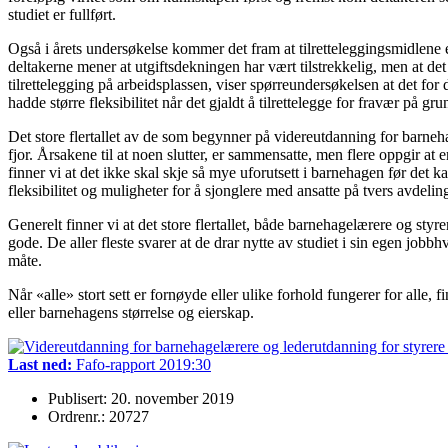
studiet er fullført.
Også i årets undersøkelse kommer det fram at tilretteleggingsmidlene er 
deltakerne mener at utgiftsdekningen har vært tilstrekkelig, men at det 
tilrettelegging på arbeidsplassen, viser spørreundersøkelsen at det for 
hadde større fleksibilitet når det gjaldt å tilrettelegge for fravær på g
Det store flertallet av de som begynner på videreutdanning for barnehage
fjor. Årsakene til at noen slutter, er sammensatte, men flere oppgir at e
finner vi at det ikke skal skje så mye uforutsett i barnehagen før det k
fleksibilitet og muligheter for å sjonglere med ansatte på tvers avdeli
Generelt finner vi at det store flertallet, både barnehagelærere og sty
gode. De aller fleste svarer at de drar nytte av studiet i sin egen jobbhv
måte.
Når «alle» stort sett er fornøyde eller ulike forhold fungerer for alle, 
eller barnehagens størrelse og eierskap.
Last ned:
Fafo-rapport 2019:30
Publisert: 20. november 2019
Ordrenr.: 20727