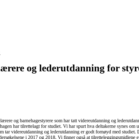
g
ærere og lederutdanning for styr
ærere og barnehagestyrere som har tatt videreutdanning og lederutdannin
gen har tilrettelagt for studiet. Vi har spurt hva deltakerne synes om
 som tar videreutdanning og lederutdanning er godt fornøyd med studiet.
ersøkelsene i 2017 og 2018. Vi finner også at tilretteleggingsmidlene er