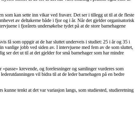
som kan sette inn vikar ved fravær. Det ser i tillegg ut til at de fleste
amhevet av deltakerne både i fjor og i år. Når det gjelder organisatorisk
intervjuene i fjorårets undersøkelse tydet på at de store barnehagene
s få som oppgir at de har sluttet underveis i studiet: 25 i år og 35 i
e sin vanlige jobb ved siden av. I intervjuene med fem av de som sluttet,
lig ser det ut til at det gjelder for små barnehager som har mindre
um er «passe» krevende, og forelesninger og samlinger vurderes som
 at lederutdanningen vil bidra til at de leder barnehagen på en bedre
ers kunne tenkt at det var variasjon langs, som studiested, studieretning