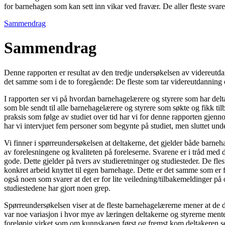
for barnehagen som kan sett inn vikar ved fravær. De aller fleste svarer 
Sammendrag
Sammendrag
Denne rapporten er resultat av den tredje undersøkelsen av videreutda
det samme som i de to foregående: De fleste som tar videreutdanning o
I rapporten ser vi på hvordan barnehagelærere og styrere som har delt
som ble sendt til alle barnehagelærere og styrere som søkte og fikk t
praksis som følge av studiet over tid har vi for denne rapporten gjenno
har vi intervjuet fem personer som begynte på studiet, men sluttet und
Vi finner i spørreundersøkelsen at deltakerne, det gjelder både barneha
av forelesningene og kvaliteten på foreleserne. Svarene er i tråd med d
gode. Dette gjelder på tvers av studieretninger og studiesteder. De fles
konkret arbeid knyttet til egen barnehage. Dette er det samme som er 
også noen som svarer at det er for lite veiledning/tilbakemeldinger på 
studiestedene har gjort noen grep.
Spørreundersøkelsen viser at de fleste barnehagelærerne mener at de de
var noe variasjon i hvor mye av læringen deltakerne og styrerne mente
foreløpig virket som om kunnskapen først og fremst kom deltakeren selv t