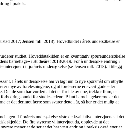
dring i praksis.
ustad 2017; Jensen mfl. 2018). Hovedbildet i årets undersøkelse er
urderer studiet. Hoveddatakilden er en kvantitativ spørreundersøkelse
tidens barnehage» i studieåret 2018/2019. For å undersøke endring i
intervjuer i i fjorårets undersøkelse (se Jensen mfl. 2018). I tillegg
ssant. I årets undersøkelse har vi lagt inn to nye spørsmål om utbytte
lærer mye av forelesningene, og at foreleserne er svært gode eller
. Det de som har vurdert at det er for lite av noe, trekker fram, er
g forbedringspunkt for studiestedene. Blant barnehagelærerne er det
e er det derimot færre som svarer dette i år, så her er det mulig at
hagen. I fjorårets undesøkelse viste de kvalitative intervjuene at det
 skjedde. De fire styrerne vi intervjuet da, opplevde at det
styrere mener at de ser at det har vært endring i praksis også etter at