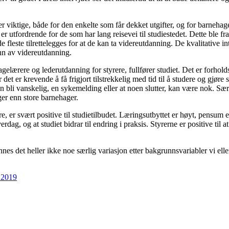
viktige, både for den enkelte som får dekket utgifter, og for barnehagen 
er utfordrende for de som har lang reisevei til studiestedet. Dette ble fr
de fleste tilrettelegges for at de kan ta videreutdanning. De kvalitative 
runn av videreutdanning.
lærere og lederutdanning for styrere, fullfører studiet. Det er forholdsvi
r det er krevende å få frigjort tilstrekkelig med tid til å studere og gjør
an bli vanskelig, en sykemelding eller at noen slutter, kan være nok. Sær
nger enn store barnehager.
rere, er svært positive til studietilbudet. Læringsutbyttet er høyt, pens
erdag, og at studiet bidrar til endring i praksis. Styrerne er positive til
finnes det heller ikke noe særlig variasjon etter bakgrunnsvariabler vi ell