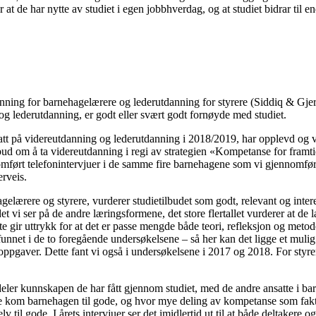
at de har nytte av studiet i egen jobbhverdag, og at studiet bidrar til en
nning for barnehagelærere og lederutdanning for styrere (Siddiq & Gjer
g lederutdanning, er godt eller svært godt fornøyde med studiet.
att på videreutdanning og lederutdanning i 2018/2019, har opplevd og v
ilbud om å ta videreutdanning i regi av strategien «Kompetanse for fram
mført telefonintervjuer i de samme fire barnehagene som vi gjennomførte 
erveis.
gelærere og styrere, vurderer studietilbudet som godt, relevant og intere
et vi ser på de andre læringsformene, det store flertallet vurderer at de 
te gir uttrykk for at det er passe mengde både teori, refleksjon og metode
funnet i de to foregående undersøkelsene – så her kan det ligge et muli
oppgaver. Dette fant vi også i undersøkelsene i 2017 og 2018. For styrern
ler kunnskapen de har fått gjennom studiet, med de andre ansatte i barne
 kom barnehagen til gode, og hvor mye deling av kompetanse som faktisk
il gode. I årets intervjuer ser det imidlertid ut til at både deltakere og 