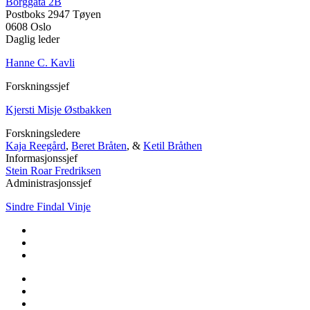
Borggata 2B
Postboks 2947 Tøyen
0608 Oslo
Daglig leder
Hanne C. Kavli
Forskningssjef
Kjersti Misje Østbakken
Forskningsledere
Kaja Reegård
,
Beret Bråten
, &
Ketil Bråthen
Informasjonssjef
Stein Roar Fredriksen
Administrasjonssjef
Sindre Findal Vinje