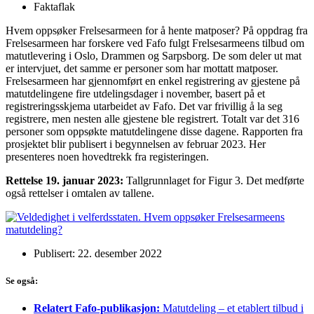
Faktaflak
Hvem oppsøker Frelsesarmeen for å hente matposer? På oppdrag fra
Frelsesarmeen har forskere ved Fafo fulgt Frelsesarmeens tilbud om
matutlevering i Oslo, Drammen og Sarpsborg. De som deler ut mat
er intervjuet, det samme er personer som har mottatt matposer.
Frelsesarmeen har gjennomført en enkel registrering av gjestene på
matutdelingene fire utdelingsdager i november, basert på et
registreringsskjema utarbeidet av Fafo. Det var frivillig å la seg
registrere, men nesten alle gjestene ble registrert. Totalt var det 316
personer som oppsøkte matutdelingene disse dagene. Rapporten fra
prosjektet blir publisert i begynnelsen av februar 2023. Her
presenteres noen hovedtrekk fra registeringen.
Rettelse 19. januar 2023:
Tallgrunnlaget for Figur 3. Det medførte
også rettelser i omtalen av tallene.
Publisert: 22. desember 2022
Se også:
Relatert Fafo-publikasjon:
Matutdeling – et etablert tilbud i