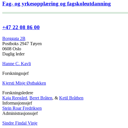
Fag- og yrkesopplæring og fagskoleutdanning
+47 22 08 86 00
Borggata 2B
Postboks 2947 Tøyen
0608 Oslo
Daglig leder
Hanne C. Kavli
Forskningssjef
Kjersti Misje Østbakken
Forskningsledere
Kaja Reegård
,
Beret Bråten
, &
Ketil Bråthen
Informasjonssjef
Stein Roar Fredriksen
Administrasjonssjef
Sindre Findal Vinje