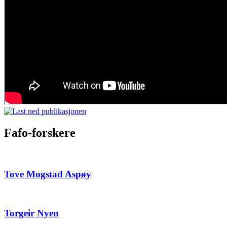
Fafo-forskere
Tove Mogstad Aspøy
Torgeir Nyen