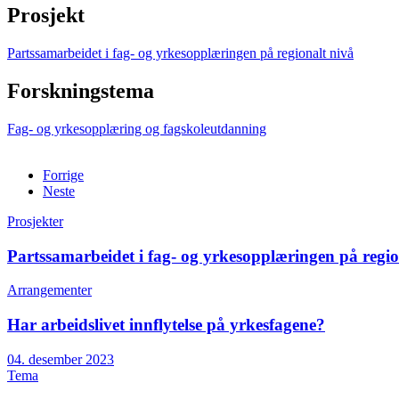
Prosjekt
Partssamarbeidet i fag- og yrkesopplæringen på regionalt nivå
Forskningstema
Fag- og yrkesopplæring og fagskoleutdanning
Forrige
Neste
Prosjekter
Partssamarbeidet i fag- og yrkesopplæringen på regio
Arrangementer
Har arbeidslivet innflytelse på yrkesfagene?
04. desember 2023
Tema