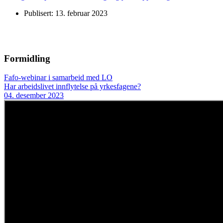
Publisert: 13. februar 2023
Formidling
Fafo-webinar i samarbeid med LO
Har arbeidslivet innflytelse på yrkesfagene?
04. desember 2023