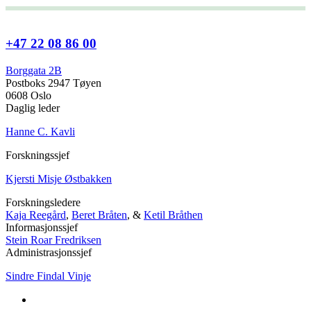
+47 22 08 86 00
Borggata 2B
Postboks 2947 Tøyen
0608 Oslo
Daglig leder
Hanne C. Kavli
Forskningssjef
Kjersti Misje Østbakken
Forskningsledere
Kaja Reegård
,
Beret Bråten
, &
Ketil Bråthen
Informasjonssjef
Stein Roar Fredriksen
Administrasjonssjef
Sindre Findal Vinje