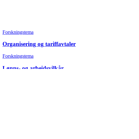
Forskningstema
Organisering og tariffavtaler
Forskningstema
Lønns- og arbeidsvilkår
+47 22 08 86 00
Borggata 2B
Postboks 2947 Tøyen
0608 Oslo
Daglig leder
Hanne C. Kavli