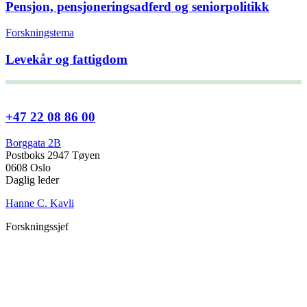
Pensjon, pensjoneringsadferd og seniorpolitikk
Forskningstema
Levekår og fattigdom
+47 22 08 86 00
Borggata 2B
Postboks 2947 Tøyen
0608 Oslo
Daglig leder
Hanne C. Kavli
Forskningssjef
Kjersti Misje Østbakken
Forskningsledere
Kaja Reegård
,
Beret Bråten
, &
Ketil Bråthen
Informasjonssjef