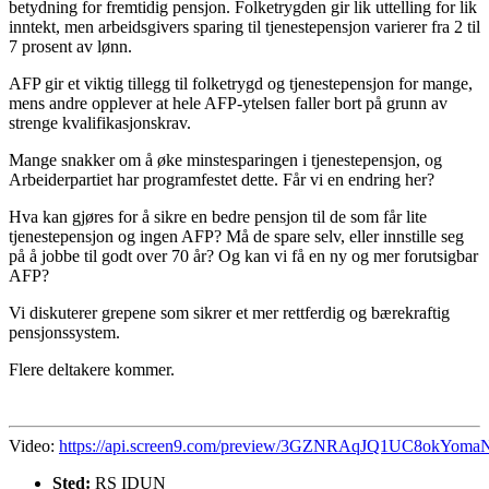
betydning for fremtidig pensjon. Folketrygden gir lik uttelling for lik
inntekt, men arbeidsgivers sparing til tjenestepensjon varierer fra 2 til
7 prosent av lønn.
AFP gir et viktig tillegg til folketrygd og tjenestepensjon for mange,
mens andre opplever at hele AFP-ytelsen faller bort på grunn av
strenge kvalifikasjonskrav.
Mange snakker om å øke minstesparingen i tjenestepensjon, og
Arbeiderpartiet har programfestet dette. Får vi en endring her?
Hva kan gjøres for å sikre en bedre pensjon til de som får lite
tjenestepensjon og ingen AFP? Må de spare selv, eller innstille seg
på å jobbe til godt over 70 år? Og kan vi få en ny og mer forutsigbar
AFP?
Vi diskuterer grepene som sikrer et mer rettferdig og bærekraftig
pensjonssystem.
Flere deltakere kommer.
Video:
https://api.screen9.com/preview/3GZNRAqJQ1UC8okYoma
Sted:
RS IDUN