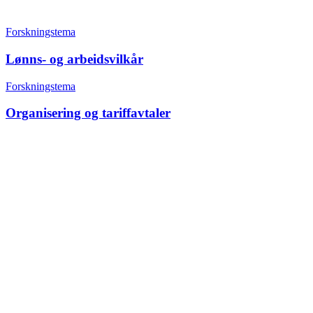
Forskningstema
Lønns- og arbeidsvilkår
Forskningstema
Organisering og tariffavtaler
+47 22 08 86 00
Borggata 2B
Postboks 2947 Tøyen
0608 Oslo
Daglig leder
Hanne C. Kavli
Forskningssjef
Kjersti Misje Østbakken