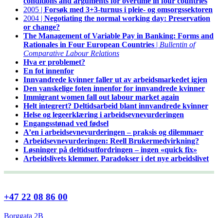
conditions and arguments for overtime in four countries
2005 |
Forsøk med 3+3-turnus i pleie- og omsorgssektoren
2004 |
Negotiating the normal working day: Preservation
or change?
The Management of Variable Pay in Banking: Forms and
Rationales in Four European Countries
|
Bullentin of
Comparative Labour Relations
Hva er problemet?
En fot innenfor
Innvandrede kvinner faller ut av arbeidsmarkedet igjen
Den vanskelige foten innenfor for innvandrede kvinner
Immigrant women fall out labour market again
Helt integrert? Deltidsarbeid blant innvandrede kvinner
Helse og legeerklæring i arbeidsevnevurderingen
Engangsstønad ved fødsel
A’en i arbeidsevnevurderingen – praksis og dilemmaer
Arbeidsevnevurderingen: Reell Brukermedvirkning?
Løsninger på deltidsutfordringen – ingen «quick fix»
Arbeidslivets klemmer. Paradokser i det nye arbeidslivet
+47 22 08 86 00
Borggata 2B