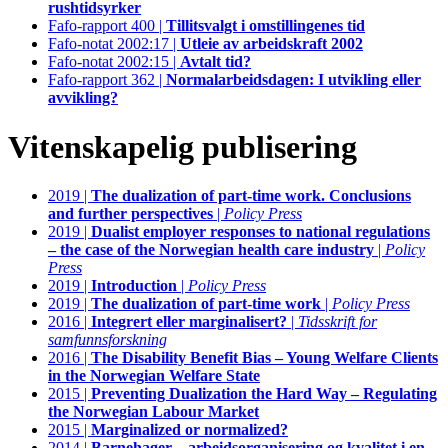
rushtidsyrker
Fafo-rapport 400 |
Tillitsvalgt i omstillingenes tid
Fafo-notat 2002:17 |
Utleie av arbeidskraft 2002
Fafo-notat 2002:15 |
Avtalt tid?
Fafo-rapport 362 |
Normalarbeidsdagen: I utvikling eller
avvikling?
Vitenskapelig publisering
2019 |
The dualization of part-time work. Conclusions
and further perspectives
|
Policy Press
2019 |
Dualist employer responses to national regulations
– the case of the Norwegian health care industry
|
Policy
Press
2019 |
Introduction
|
Policy Press
2019 |
The dualization of part-time work
|
Policy Press
2016 |
Integrert eller marginalisert?
|
Tidsskrift for
samfunnsforskning
2016 |
The Disability Benefit Bias – Young Welfare Clients
in the Norwegian Welfare State
2015 |
Preventing Dualization the Hard Way – Regulating
the Norwegian Labour Market
2015 |
Marginalized or normalized?
2014 |
Barnehager – arbeidsorganisering og kvalitet i en