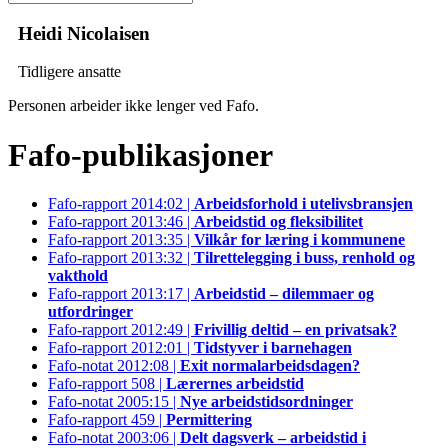
Heidi Nicolaisen
Tidligere ansatte
Personen arbeider ikke lenger ved Fafo.
Fafo-publikasjoner
Fafo-rapport 2014:02 |
Arbeidsforhold i utelivsbransjen
Fafo-rapport 2013:46 |
Arbeidstid og fleksibilitet
Fafo-rapport 2013:35 |
Vilkår for læring i kommunene
Fafo-rapport 2013:32 |
Tilrettelegging i buss, renhold og
vakthold
Fafo-rapport 2013:17 |
Arbeidstid – dilemmaer og
utfordringer
Fafo-rapport 2012:49 |
Frivillig deltid – en privatsak?
Fafo-rapport 2012:01 |
Tidstyver i barnehagen
Fafo-notat 2012:08 |
Exit normalarbeidsdagen?
Fafo-rapport 508 |
Lærernes arbeidstid
Fafo-notat 2005:15 |
Nye arbeidstidsordninger
Fafo-rapport 459 |
Permittering
Fafo-notat 2003:06 |
Delt dagsverk – arbeidstid i