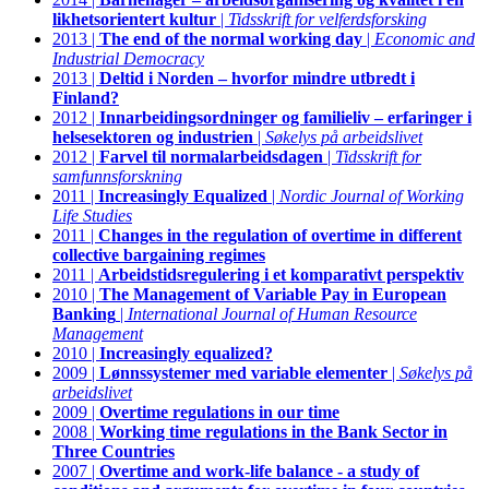
likhetsorientert kultur
|
Tidsskrift for velferdsforsking
2013 |
The end of the normal working day
|
Economic and
Industrial Democracy
2013 |
Deltid i Norden – hvorfor mindre utbredt i
Finland?
2012 |
Innarbeidingsordninger og familieliv – erfaringer i
helsesektoren og industrien
|
Søkelys på arbeidslivet
2012 |
Farvel til normalarbeidsdagen
|
Tidsskrift for
samfunnsforskning
2011 |
Increasingly Equalized
|
Nordic Journal of Working
Life Studies
2011 |
Changes in the regulation of overtime in different
collective bargaining regimes
2011 |
Arbeidstidsregulering i et komparativt perspektiv
2010 |
The Management of Variable Pay in European
Banking
|
International Journal of Human Resource
Management
2010 |
Increasingly equalized?
2009 |
Lønnssystemer med variable elementer
|
Søkelys på
arbeidslivet
2009 |
Overtime regulations in our time
2008 |
Working time regulations in the Bank Sector in
Three Countries
2007 |
Overtime and work-life balance - a study of