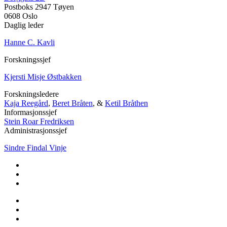
Postboks 2947 Tøyen
0608 Oslo
Daglig leder
Hanne C. Kavli
Forskningssjef
Kjersti Misje Østbakken
Forskningsledere
Kaja Reegård
,
Beret Bråten
, &
Ketil Bråthen
Informasjonssjef
Stein Roar Fredriksen
Administrasjonssjef
Sindre Findal Vinje