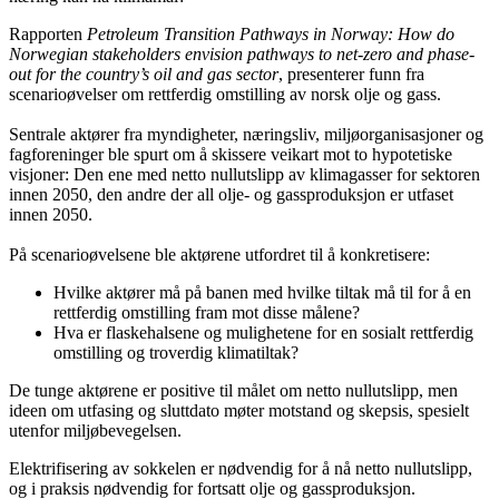
Rapporten
Petroleum Transition Pathways in Norway: How do
Norwegian stakeholders envision pathways to net-zero and phase-
out for the country’s oil and gas sector
, presenterer funn fra
scenarioøvelser om rettferdig omstilling av norsk olje og gass.
Sentrale aktører fra myndigheter, næringsliv, miljøorganisasjoner og
fagforeninger ble spurt om å skissere veikart mot to hypotetiske
visjoner: Den ene med netto nullutslipp av klimagasser for sektoren
innen 2050, den andre der all olje- og gassproduksjon er utfaset
innen 2050.
På scenarioøvelsene ble aktørene utfordret til å konkretisere:
Hvilke aktører må på banen med hvilke tiltak må til for å en
rettferdig omstilling fram mot disse målene?
Hva er flaskehalsene og mulighetene for en sosialt rettferdig
omstilling og troverdig klimatiltak?
De tunge aktørene er positive til målet om netto nullutslipp, men
ideen om utfasing og sluttdato møter motstand og skepsis, spesielt
utenfor miljøbevegelsen.
Elektrifisering av sokkelen er nødvendig for å nå netto nullutslipp,
og i praksis nødvendig for fortsatt olje og gassproduksjon.