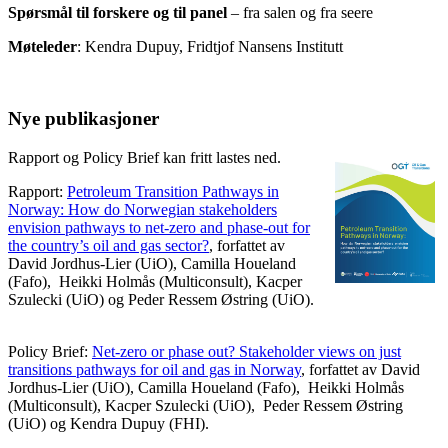
Spørsmål til forskere og til panel
– fra salen og fra seere
Møteleder
: Kendra Dupuy, Fridtjof Nansens Institutt
Nye publikasjoner
Rapport og Policy Brief kan fritt lastes ned.
Rapport:
Petroleum Transition Pathways in
Norway: How do Norwegian stakeholders
envision pathways to net-zero and phase-out for
the country’s oil and gas sector?
, forfattet av
David Jordhus-Lier (UiO), Camilla Houeland
(Fafo), Heikki Holmås (Multiconsult), Kacper
Szulecki (UiO) og Peder Ressem Østring (UiO).
Policy Brief:
Net-zero or phase out? Stakeholder views on just
transitions pathways for oil and gas in Norway
, forfattet av David
Jordhus-Lier (UiO), Camilla Houeland (Fafo), Heikki Holmås
(Multiconsult), Kacper Szulecki (UiO), Peder Ressem Østring
(UiO) og Kendra Dupuy (FHI).