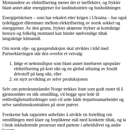
Motstandere av elektrifisering mener det er ineffektivt, og frykter
blant annet økte energipriser for landindustrien og husholdninger.
Energipriskrisen – som har eskalert etter krigen i Ukraina – har også
tydeliggjort dilemmaer mellom elektrifisering av norsk sokkel og
energipriser. Av den grunn, frykter aktørene frykter at kortsiktige
hensyn og folkelig motstand kan hindre nødvendige tiltak
langsiktige klimamål.
Om norsk olje- og gassproduksjon skal utvikles i tråd med
Pariserklæringen står den overfor et veivalg:
følge et nettonullspor som blant annet innebærer upopulær
elektrifisering på kort sikt og en global utfasing av fossilt
drivstoff på lang sikt, eller
en styrt avvikling av selve produksjonen
Selv om petroleumslandet Norge trekkes fram som godt rustet til å
gjennomføre en slik omstilling, vil begge spor lede til
rettferdighetsutfordringer som vil sette både trepartssamarbeidet og
selve samfunnskontrakten på store prøver.
Forskerne bak rapporten anbefaler å utvikle en fortelling om
omstillingen med klare og forpliktene mål med konkrete tiltak, og ta
i bruk inkluderende prosesser med partene i arbeidslivet og andre