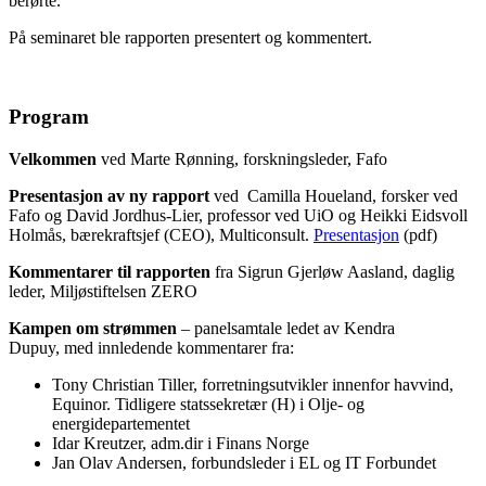
berørte.
På seminaret ble rapporten presentert og kommentert.
Program
Velkommen
ved Marte Rønning, forskningsleder, Fafo
Presentasjon
av ny rapport
ved Camilla Houeland, forsker ved
Fafo og David Jordhus-Lier, professor ved UiO og Heikki Eidsvoll
Holmås, bærekraftsjef (CEO), Multiconsult.
Presentasjon
(pdf)
Kommentarer til rapporten
fra Sigrun Gjerløw Aasland, daglig
leder, Miljøstiftelsen ZERO
Kampen om strømmen
–
panelsamtale ledet av Kendra
Dupuy, med innledende kommentarer fra:
Tony Christian Tiller, forretningsutvikler innenfor havvind,
Equinor. Tidligere statssekretær (H) i Olje- og
energidepartementet
Idar Kreutzer, adm.dir i Finans Norge
Jan Olav Andersen, forbundsleder i EL og IT Forbundet