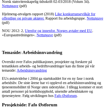
Norsk statsvitenskapelig tidsskrift 02-03/2018 (Volum 34).
Nettutgave
(pdf)
Hjelmeng-utvalgets rapport (2018)
Like konkurransevilkår for
offentlige og private aktører.
Rapport fra arbeidsgruppe.
Nettutgave
(pdf)
NOU 2012: 2,
Utenfor og innenfor. Norges avtaler med EU
.
«Europautredningen».
Nettutgave
(pdf)
Temaside: Arbeidsinnvandring
Oversikt over Fafos publikasjoner, prosjekter og forskere på
tematikken arbeids- og bedriftsvandringer kan du finne på vår
temaside:
Arbeidsinnvandring
EUs østutvidelse i 2004 ga startskuddet for en ny fase i norsk
arbeidsliv. De siste årene har vi opplevd en arbeidsinnvandring og
tjenestemobilitet til Norge uten sidestykke. I tillegg kommer et stort
antall personer på korttidsopphold, utsendte arbeidstakere og
tjenesteytere. Følg utviklingen hos
Fafo Østforum
.
Prosjektside: Fafo Østforum