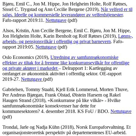
Bjøru, Emil C., Jon M. Hippe, Jon Helgheim Holte, Rolf Røtnes,
Sissel C. Trygstad og Ann Cecilie Bergene (2019),
Når velferd er til
salgs. Ideelle og kommersielle leverandører av velferdstjenester
.
Fafo-rapport 2019:11.
Nettutgave
(pdf)
Alsos, Kristin, Ann Cecilie Bergene, Emil C. Bjøru, Jon M. Hippe,
Jon Helgheim Holte, Karin Ibenholt og Rolf Røtnes (2019),
Lønns-,
arbeids- og pensjonsvilkår i offentlig og privat barnevern
. Fafo-
rapport 2019:05.
Nettutgave
(pdf)
Oslo Economics (2019),
Utredning av samfunnsøkonomiske
effekter av tiltak for å fremme like konkurransevilkår for offentlige
og private aktører i markedet
– Delrapport 1: Kartlegging av
omfanget av økonomisk aktivitet i offentlig sektor. OE-rapport
2019-27.
Nettutgave
(pdf)
Gabrielsen, Tommy Staahl, Kjell Erik Lommerud, Morten Thuve,
Per Andreas Bjørgan, Frank Olstad, Øistein Harsem og Rakel
Haugen Strand (2018), «Konkurranse på like vilkår» - Hvilke
samfunnsøkonomiske konsekvenser har dette for
kommunesektoren? 4. desember 2018. KS FoU / BDO.
Nettutgave
(pdf)
Trondal, Jarle og Nadja Kühn (2018), Norsk Europaforvaltning. Et
organisasjonsteoretisk perspektiv på departementenes EU-arbeid.