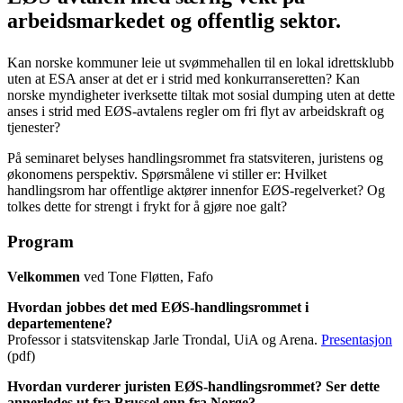
arbeidsmarkedet og offentlig sektor.
Kan norske kommuner leie ut svømmehallen til en lokal idrettsklubb
uten at ESA anser at det er i strid med konkurranseretten? Kan
norske myndigheter iverksette tiltak mot sosial dumping uten at dette
anses i strid med EØS-avtalens regler om fri flyt av arbeidskraft og
tjenester?
På seminaret belyses handlingsrommet fra statsviteren, juristens og
økonomens perspektiv. Spørsmålene vi stiller er: Hvilket
handlingsrom har offentlige aktører innenfor EØS-regelverket? Og
tolkes dette for strengt i frykt for å gjøre noe galt?
Program
Velkommen
ved Tone Fløtten, Fafo
Hvordan jobbes det med EØS-handlingsrommet i
departementene?
Professor i statsvitenskap Jarle Trondal, UiA og Arena.
Presentasjon
(pdf)
Hvordan vurderer juristen EØS-handlingsrommet? Ser dette
annerledes ut fra Brussel enn fra Norge?