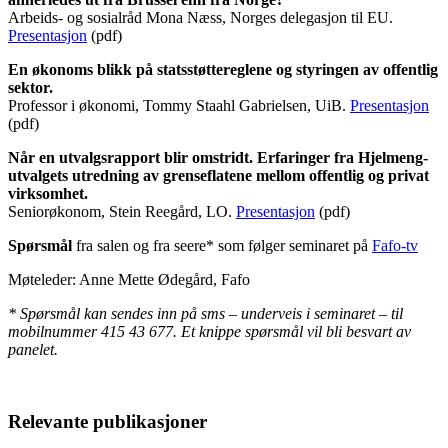
Arbeids- og sosialråd Mona Næss, Norges delegasjon til EU.
Presentasjon
(pdf)
En økonoms blikk på statsstøttereglene og styringen av offentlig
sektor.
Professor i økonomi, Tommy Staahl Gabrielsen, UiB.
Presentasjon
(pdf)
Når en utvalgsrapport blir omstridt. Erfaringer fra Hjelmeng-
utvalgets utredning av grenseflatene mellom offentlig og privat
virksomhet.
Seniorøkonom, Stein Reegård, LO.
Presentasjon
(pdf)
Spørsmål
fra salen og fra seere* som følger seminaret på
Fafo-tv
Møteleder: Anne Mette Ødegård, Fafo
* Spørsmål kan sendes inn på sms – underveis i seminaret – til
mobilnummer 415 43 677. Et knippe spørsmål vil bli besvart av
panelet.
Relevante publikasjoner