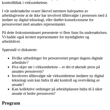
kontrolltiltak i virksomhetene.
I vår undersøkelse svarer likevel nærmere halvparten av
arbeidsgiverne at de ikke har involvert tillitsvalgte i prosessen med å
innføre ny digital teknologi, eller drøftet konsekvensene for
personvernet med ansattes representanter.
På dette frokostseminaret presenterte vi flere funn fra undersøkelsen.
Vi hadde også invitert representanter for myndigheter og
arbeidslivet.
Spørsmål vi diskuterte:
Hvilke utfordringer for personvernet preger dagens digitale
arbeidsliv?
Hva skjer ute i virksomhetene – er det et økende press på
ansattes personvern?
Involveres tillitsvalgte når virksomhetene innfører ny digital
teknologi som kan bidra til økt kontroll og overvåking av
ansatte?
Kan kollektive ordninger på arbeidsplassen bidra til å sikre
ansatte et bedre personvern?
Program