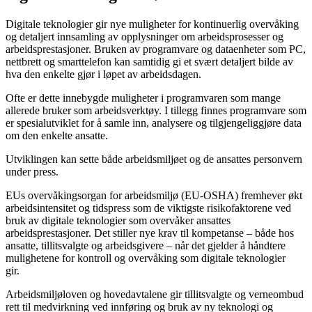
Digitale teknologier gir nye muligheter for kontinuerlig overvåking
og detaljert innsamling av opplysninger om arbeidsprosesser og
arbeidsprestasjoner. Bruken av programvare og dataenheter som PC,
nettbrett og smarttelefon kan samtidig gi et svært detaljert bilde av
hva den enkelte gjør i løpet av arbeidsdagen.
Ofte er dette innebygde muligheter i programvaren som mange
allerede bruker som arbeidsverktøy. I tillegg finnes programvare som
er spesialutviklet for å samle inn, analysere og tilgjengeliggjøre data
om den enkelte ansatte.
Utviklingen kan sette både arbeidsmiljøet og de ansattes personvern
under press.
EUs overvåkingsorgan for arbeidsmiljø (EU-OSHA) fremhever økt
arbeidsintensitet og tidspress som de viktigste risikofaktorene ved
bruk av digitale teknologier som overvåker ansattes
arbeidsprestasjoner. Det stiller nye krav til kompetanse – både hos
ansatte, tillitsvalgte og arbeidsgivere – når det gjelder å håndtere
mulighetene for kontroll og overvåking som digitale teknologier
gir.
Arbeidsmiljøloven og hovedavtalene gir tillitsvalgte og verneombud
rett til medvirkning ved innføring og bruk av ny teknologi og