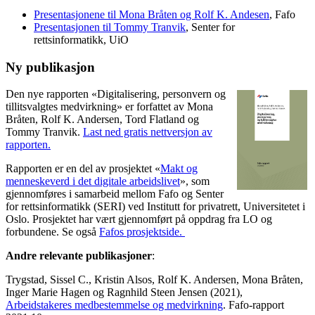
Presentasjonene til Mona Bråten og Rolf K. Andesen
, Fafo
Presentasjonen til Tommy Tranvik
, Senter for
rettsinformatikk, UiO
Ny publikasjon
Den nye rapporten «Digitalisering, personvern og
tillitsvalgtes medvirkning» er forfattet av Mona
Bråten, Rolf K. Andersen, Tord Flatland og
Tommy Tranvik.
Last ned gratis nettversjon av
rapporten.
Rapporten er en del av prosjektet «
Makt og
menneskeverd i det digitale arbeidslivet
», som
gjennomføres i samarbeid mellom Fafo og Senter
for rettsinformatikk (SERI) ved Institutt for privatrett, Universitetet i
Oslo. Prosjektet har vært gjennomført på oppdrag fra LO og
forbundene. Se også
Fafos prosjektside.
Andre relevante publikasjoner
:
Trygstad, Sissel C., Kristin Alsos, Rolf K. Andersen, Mona Bråten,
Inger Marie Hagen og Ragnhild Steen Jensen (2021),
Arbeidstakeres medbestemmelse og medvirkning
. Fafo-rapport