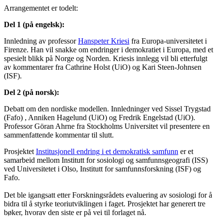
Arrangementet er todelt:
Del 1 (på engelsk):
Innledning av professor
Hanspeter Kriesi
fra Europa-universitetet i
Firenze. Han vil snakke om endringer i demokratiet i Europa, med et
spesielt blikk på Norge og Norden. Kriesis innlegg vil bli etterfulgt
av kommentarer fra Cathrine Holst (UiO) og Kari Steen-Johnsen
(ISF).
Del 2 (på norsk):
Debatt om den nordiske modellen. Innledninger ved Sissel Trygstad
(Fafo) , Anniken Hagelund (UiO) og Fredrik Engelstad (UiO).
Professor Göran Ahrne fra Stockholms Universitet vil presentere en
sammenfattende kommentar til slutt.
Prosjektet
Institusjonell endring i et demokratisk samfunn
er et
samarbeid mellom Institutt for sosiologi og samfunnsgeografi (ISS)
ved Universitetet i Olso, Institutt for samfunnsforskning (ISF) og
Fafo.
Det ble igangsatt etter Forskningsrådets evaluering av sosiologi for å
bidra til å styrke teoriutviklingen i faget. Prosjektet har generert tre
bøker, hvorav den siste er på vei til forlaget nå.