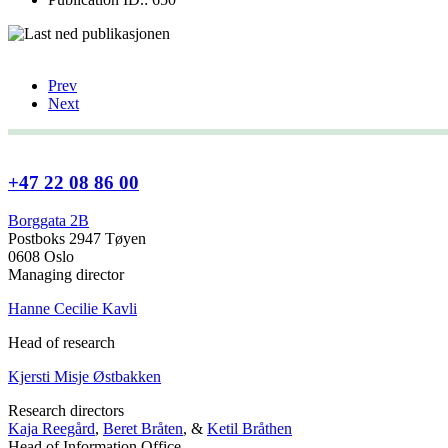
Prev
Next
+47 22 08 86 00
Borggata 2B
Postboks 2947 Tøyen
0608 Oslo
Managing director
Hanne Cecilie Kavli
Head of research
Kjersti Misje Østbakken
Research directors
Kaja Reegård
,
Beret Bråten
, &
Ketil Bråthen
Head of Information Office