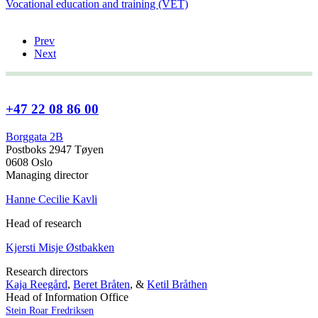
Vocational education and training (VET)
Prev
Next
+47 22 08 86 00
Borggata 2B
Postboks 2947 Tøyen
0608 Oslo
Managing director
Hanne Cecilie Kavli
Head of research
Kjersti Misje Østbakken
Research directors
Kaja Reegård
,
Beret Bråten
, &
Ketil Bråthen
Head of Information Office
Stein Roar Fredriksen